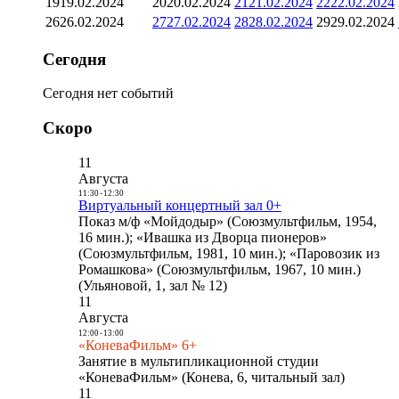
19
19.02.2024
20
20.02.2024
21
21.02.2024
22
22.02.2024
26
26.02.2024
27
27.02.2024
28
28.02.2024
29
29.02.2024
Сегодня
Сегодня нет событий
Скоро
11
Августа
11:30
-
12:30
Виртуальный концертный зал 0+
Показ м/ф «Мойдодыр» (Союзмультфильм, 1954,
16 мин.); «Ивашка из Дворца пионеров»
(Союзмультфильм, 1981, 10 мин.); «Паровозик из
Ромашкова» (Союзмультфильм, 1967, 10 мин.)
(Ульяновой, 1, зал № 12)
11
Августа
12:00
-
13:00
«КоневаФильм» 6+
Занятие в мультипликационной студии
«КоневаФильм» (Конева, 6, читальный зал)
11