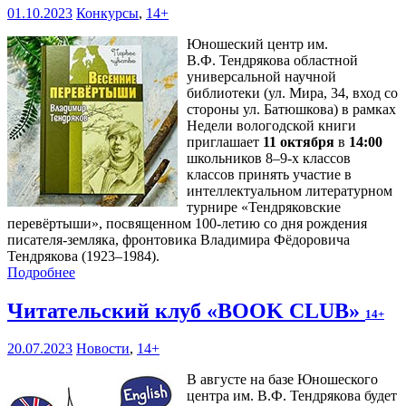
01.10.2023
Конкурсы
,
14+
Юношеский центр им.
В.Ф. Тендрякова областной
универсальной научной
библиотеки (ул. Мира, 34, вход со
стороны ул. Батюшкова) в рамках
Недели вологодской книги
приглашает
11 октября
в
14:00
школьников 8–9-х классов
классов принять участие в
интеллектуальном литературном
турнире «Тендряковские
перевёртыши», посвященном 100-летию со дня рождения
писателя-земляка, фронтовика Владимира Фёдоровича
Тендрякова (1923–1984).
Подробнее
Читательский клуб «BOOK CLUB»
14+
20.07.2023
Новости
,
14+
В августе на базе Юношеского
центра им. В.Ф. Тендрякова будет