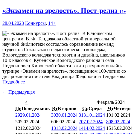
«Экзамен на зрелость». Пост-релиз
14+
28.04.2023
Конкурсы
,
14+
В Юношеском
центре им. В. Ф. Тендрякова областной универсальной
научной библиотеки состоялось соревнование команд
студентов Сокольского педагогического колледжа,
Вологодского колледжа технологии и дизайна, школьников
10-х классов с. Кубенское Вологодского района и села
Подосиновец Кировской области в литературном онлайн-
турнире «Экзамен на зрелость», посвященном 100-летию со
дня рождения писателя Владимира Фёдоровича Тендрякова.
Подробнее
← Предыдущая
<
Февраль 2024
Пн
Понедельник
Вт
Вторник
Ср
Среда
Чт
Четверг
29
29.01.2024
30
30.01.2024
31
31.01.2024
1
01.02.2024
5
05.02.2024
6
06.02.2024
7
07.02.2024
8
08.02.2024
12
12.02.2024
13
13.02.2024
14
14.02.2024
15
15.02.2024