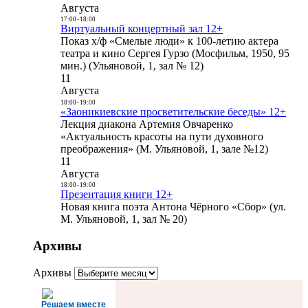
Августа
17:00
-
18:00
Виртуальный концертный зал 12+
Показ х/ф «Смелые люди» к 100-летию актера
театра и кино Сергея Гурзо (Мосфильм, 1950, 95
мин.) (Ульяновой, 1, зал № 12)
11
Августа
18:00
-
19:00
«Заоникиевские просветительские беседы» 12+
Лекция диакона Артемия Овчаренко
«Актуальность красоты на пути духовного
преображения» (М. Ульяновой, 1, зале №12)
11
Августа
18:00
-
19:00
Презентация книги 12+
Новая книга поэта Антона Чёрного «Сбор» (ул.
М. Ульяновой, 1, зал № 20)
Архивы
Архивы
Решаем вместе