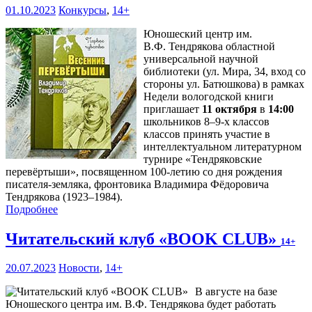
01.10.2023
Конкурсы
,
14+
Юношеский центр им.
В.Ф. Тендрякова областной
универсальной научной
библиотеки (ул. Мира, 34, вход со
стороны ул. Батюшкова) в рамках
Недели вологодской книги
приглашает
11 октября
в
14:00
школьников 8–9-х классов
классов принять участие в
интеллектуальном литературном
турнире «Тендряковские
перевёртыши», посвященном 100-летию со дня рождения
писателя-земляка, фронтовика Владимира Фёдоровича
Тендрякова (1923–1984).
Подробнее
Читательский клуб «BOOK CLUB»
14+
20.07.2023
Новости
,
14+
В августе на базе
Юношеского центра им. В.Ф. Тендрякова будет работать