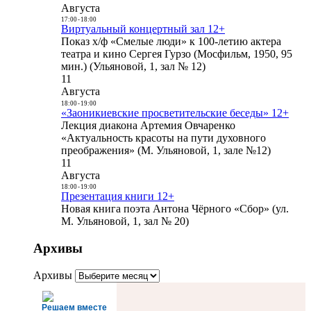
Августа
17:00
-
18:00
Виртуальный концертный зал 12+
Показ х/ф «Смелые люди» к 100-летию актера
театра и кино Сергея Гурзо (Мосфильм, 1950, 95
мин.) (Ульяновой, 1, зал № 12)
11
Августа
18:00
-
19:00
«Заоникиевские просветительские беседы» 12+
Лекция диакона Артемия Овчаренко
«Актуальность красоты на пути духовного
преображения» (М. Ульяновой, 1, зале №12)
11
Августа
18:00
-
19:00
Презентация книги 12+
Новая книга поэта Антона Чёрного «Сбор» (ул.
М. Ульяновой, 1, зал № 20)
Архивы
Архивы
Решаем вместе