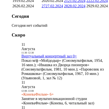
19
19.02.2024
20
20.02.2024
21
21.02.2024
22
22.02.2024
26
26.02.2024
27
27.02.2024
28
28.02.2024
29
29.02.2024
Сегодня
Сегодня нет событий
Скоро
11
Августа
11:30
-
12:30
Виртуальный концертный зал 0+
Показ м/ф «Мойдодыр» (Союзмультфильм, 1954,
16 мин.); «Ивашка из Дворца пионеров»
(Союзмультфильм, 1981, 10 мин.); «Паровозик из
Ромашкова» (Союзмультфильм, 1967, 10 мин.)
(Ульяновой, 1, зал № 12)
11
Августа
12:00
-
13:00
«КоневаФильм» 6+
Занятие в мультипликационной студии
«КоневаФильм» (Конева, 6, читальный зал)
11