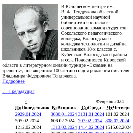
В Юношеском центре им.
В. Ф. Тендрякова областной
универсальной научной
библиотеки состоялось
соревнование команд студентов
Сокольского педагогического
колледжа, Вологодского
колледжа технологии и дизайна,
школьников 10-х классов с.
Кубенское Вологодского района
и села Подосиновец Кировской
области в литературном онлайн-турнире «Экзамен на
зрелость», посвященном 100-летию со дня рождения писателя
Владимира Фёдоровича Тендрякова.
Подробнее
← Предыдущая
<
Февраль 2024
Пн
Понедельник
Вт
Вторник
Ср
Среда
Чт
Четверг
29
29.01.2024
30
30.01.2024
31
31.01.2024
1
01.02.2024
5
05.02.2024
6
06.02.2024
7
07.02.2024
8
08.02.2024
12
12.02.2024
13
13.02.2024
14
14.02.2024
15
15.02.2024