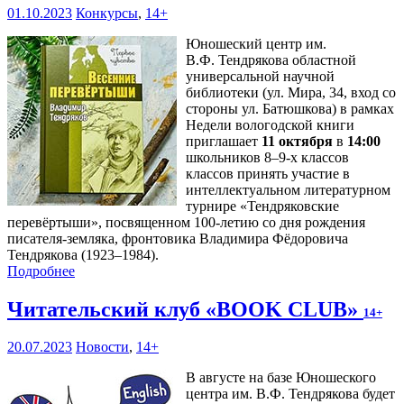
01.10.2023
Конкурсы
,
14+
Юношеский центр им.
В.Ф. Тендрякова областной
универсальной научной
библиотеки (ул. Мира, 34, вход со
стороны ул. Батюшкова) в рамках
Недели вологодской книги
приглашает
11 октября
в
14:00
школьников 8–9-х классов
классов принять участие в
интеллектуальном литературном
турнире «Тендряковские
перевёртыши», посвященном 100-летию со дня рождения
писателя-земляка, фронтовика Владимира Фёдоровича
Тендрякова (1923–1984).
Подробнее
Читательский клуб «BOOK CLUB»
14+
20.07.2023
Новости
,
14+
В августе на базе Юношеского
центра им. В.Ф. Тендрякова будет