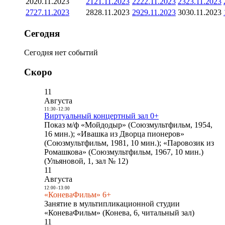
20
20.11.2023
21
21.11.2023
22
22.11.2023
23
23.11.2023
27
27.11.2023
28
28.11.2023
29
29.11.2023
30
30.11.2023
Сегодня
Сегодня нет событий
Скоро
11
Августа
11:30
-
12:30
Виртуальный концертный зал 0+
Показ м/ф «Мойдодыр» (Союзмультфильм, 1954,
16 мин.); «Ивашка из Дворца пионеров»
(Союзмультфильм, 1981, 10 мин.); «Паровозик из
Ромашкова» (Союзмультфильм, 1967, 10 мин.)
(Ульяновой, 1, зал № 12)
11
Августа
12:00
-
13:00
«КоневаФильм» 6+
Занятие в мультипликационной студии
«КоневаФильм» (Конева, 6, читальный зал)
11