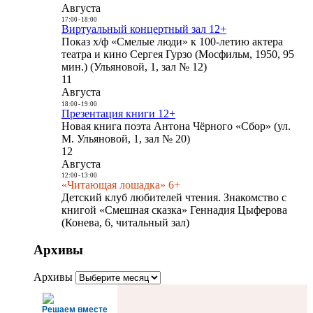
Августа
17:00
-
18:00
Виртуальный концертный зал 12+
Показ х/ф «Смелые люди» к 100-летию актера
театра и кино Сергея Гурзо (Мосфильм, 1950, 95
мин.) (Ульяновой, 1, зал № 12)
11
Августа
18:00
-
19:00
Презентация книги 12+
Новая книга поэта Антона Чёрного «Сбор» (ул.
М. Ульяновой, 1, зал № 20)
12
Августа
12:00
-
13:00
«Читающая лошадка» 6+
Детский клуб любителей чтения. Знакомство с
книгой «Смешная сказка» Геннадия Цыферова
(Конева, 6, читальный зал)
Архивы
Архивы
Решаем вместе