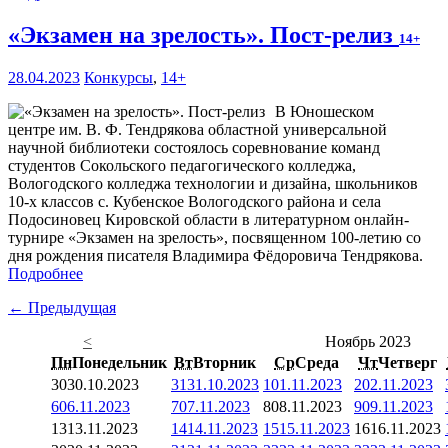
«Экзамен на зрелость». Пост-релиз
14+
28.04.2023
Конкурсы
,
14+
В Юношеском
центре им. В. Ф. Тендрякова областной универсальной
научной библиотеки состоялось соревнование команд
студентов Сокольского педагогического колледжа,
Вологодского колледжа технологии и дизайна, школьников
10-х классов с. Кубенское Вологодского района и села
Подосиновец Кировской области в литературном онлайн-
турнире «Экзамен на зрелость», посвященном 100-летию со
дня рождения писателя Владимира Фёдоровича Тендрякова.
Подробнее
← Предыдущая
<
Ноябрь 2023
Пн
Понедельник
Вт
Вторник
Ср
Среда
Чт
Четверг
30
30.10.2023
31
31.10.2023
1
01.11.2023
2
02.11.2023
6
06.11.2023
7
07.11.2023
8
08.11.2023
9
09.11.2023
13
13.11.2023
14
14.11.2023
15
15.11.2023
16
16.11.2023