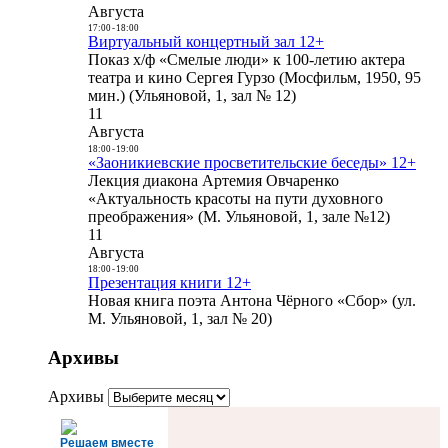
Августа
17:00
-
18:00
Виртуальный концертный зал 12+
Показ х/ф «Смелые люди» к 100-летию актера
театра и кино Сергея Гурзо (Мосфильм, 1950, 95
мин.) (Ульяновой, 1, зал № 12)
11
Августа
18:00
-
19:00
«Заоникиевские просветительские беседы» 12+
Лекция диакона Артемия Овчаренко
«Актуальность красоты на пути духовного
преображения» (М. Ульяновой, 1, зале №12)
11
Августа
18:00
-
19:00
Презентация книги 12+
Новая книга поэта Антона Чёрного «Сбор» (ул.
М. Ульяновой, 1, зал № 20)
Архивы
Архивы
Решаем вместе