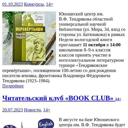
01.10.2023
Конкурсы
,
14+
Юношеский центр им.
В.Ф. Тендрякова областной
универсальной научной
библиотеки (ул. Мира, 34, вход со
стороны ул. Батюшкова) в рамках
Недели вологодской книги
приглашает
11 октября
в
14:00
школьников 8–9-х классов
классов принять участие в
интеллектуальном литературном
турнире «Тендряковские
перевёртыши», посвященном 100-летию со дня рождения
писателя-земляка, фронтовика Владимира Фёдоровича
Тендрякова (1923–1984).
Подробнее
Читательский клуб «BOOK CLUB»
14+
20.07.2023
Новости
,
14+
В августе на базе Юношеского
центра им. В.Ф. Тендрякова будет