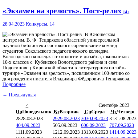
«Экзамен на зрелость». Пост-релиз
14+
28.04.2023
Конкурсы
,
14+
В Юношеском
центре им. В. Ф. Тендрякова областной универсальной
научной библиотеки состоялось соревнование команд
студентов Сокольского педагогического колледжа,
Вологодского колледжа технологии и дизайна, школьников
10-х классов с. Кубенское Вологодского района и села
Подосиновец Кировской области в литературном онлайн-
турнире «Экзамен на зрелость», посвященном 100-летию со
дня рождения писателя Владимира Фёдоровича Тендрякова.
Подробнее
← Предыдущая
<
Сентябрь 2023
Пн
Понедельник
Вт
Вторник
Ср
Среда
Чт
Четверг
28
28.08.2023
29
29.08.2023
30
30.08.2023
31
31.08.2023
4
04.09.2023
5
05.09.2023
6
06.09.2023
7
07.09.2023
11
11.09.2023
12
12.09.2023
13
13.09.2023
14
14.09.2023