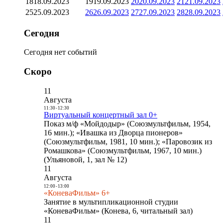
18
18.09.2023
19
19.09.2023
20
20.09.2023
21
21.09.2023
25
25.09.2023
26
26.09.2023
27
27.09.2023
28
28.09.2023
Сегодня
Сегодня нет событий
Скоро
11
Августа
11:30
-
12:30
Виртуальный концертный зал 0+
Показ м/ф «Мойдодыр» (Союзмультфильм, 1954,
16 мин.); «Ивашка из Дворца пионеров»
(Союзмультфильм, 1981, 10 мин.); «Паровозик из
Ромашкова» (Союзмультфильм, 1967, 10 мин.)
(Ульяновой, 1, зал № 12)
11
Августа
12:00
-
13:00
«КоневаФильм» 6+
Занятие в мультипликационной студии
«КоневаФильм» (Конева, 6, читальный зал)
11