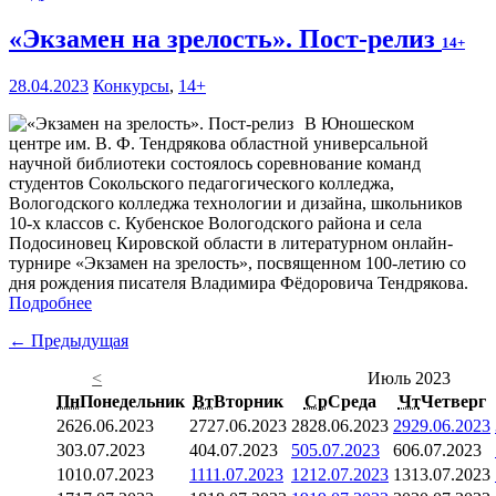
«Экзамен на зрелость». Пост-релиз
14+
28.04.2023
Конкурсы
,
14+
В Юношеском
центре им. В. Ф. Тендрякова областной универсальной
научной библиотеки состоялось соревнование команд
студентов Сокольского педагогического колледжа,
Вологодского колледжа технологии и дизайна, школьников
10-х классов с. Кубенское Вологодского района и села
Подосиновец Кировской области в литературном онлайн-
турнире «Экзамен на зрелость», посвященном 100-летию со
дня рождения писателя Владимира Фёдоровича Тендрякова.
Подробнее
← Предыдущая
<
Июль 2023
Пн
Понедельник
Вт
Вторник
Ср
Среда
Чт
Четверг
26
26.06.2023
27
27.06.2023
28
28.06.2023
29
29.06.2023
3
03.07.2023
4
04.07.2023
5
05.07.2023
6
06.07.2023
10
10.07.2023
11
11.07.2023
12
12.07.2023
13
13.07.2023