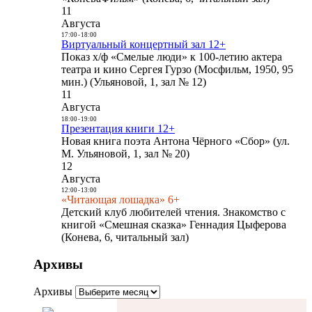
11
Августа
17:00
-
18:00
Виртуальный концертный зал 12+
Показ х/ф «Смелые люди» к 100-летию актера
театра и кино Сергея Гурзо (Мосфильм, 1950, 95
мин.) (Ульяновой, 1, зал № 12)
11
Августа
18:00
-
19:00
Презентация книги 12+
Новая книга поэта Антона Чёрного «Сбор» (ул.
М. Ульяновой, 1, зал № 20)
12
Августа
12:00
-
13:00
«Читающая лошадка» 6+
Детский клуб любителей чтения. Знакомство с
книгой «Смешная сказка» Геннадия Цыферова
(Конева, 6, читальный зал)
Архивы
Архивы