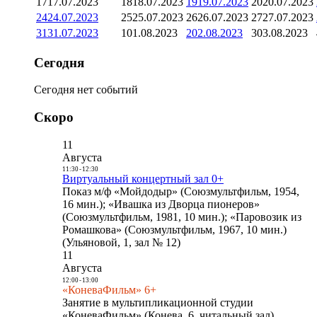
17
17.07.2023
18
18.07.2023
19
19.07.2023
20
20.07.2023
24
24.07.2023
25
25.07.2023
26
26.07.2023
27
27.07.2023
31
31.07.2023
1
01.08.2023
2
02.08.2023
3
03.08.2023
Сегодня
Сегодня нет событий
Скоро
11
Августа
11:30
-
12:30
Виртуальный концертный зал 0+
Показ м/ф «Мойдодыр» (Союзмультфильм, 1954,
16 мин.); «Ивашка из Дворца пионеров»
(Союзмультфильм, 1981, 10 мин.); «Паровозик из
Ромашкова» (Союзмультфильм, 1967, 10 мин.)
(Ульяновой, 1, зал № 12)
11
Августа
12:00
-
13:00
«КоневаФильм» 6+
Занятие в мультипликационной студии
«КоневаФильм» (Конева, 6, читальный зал)