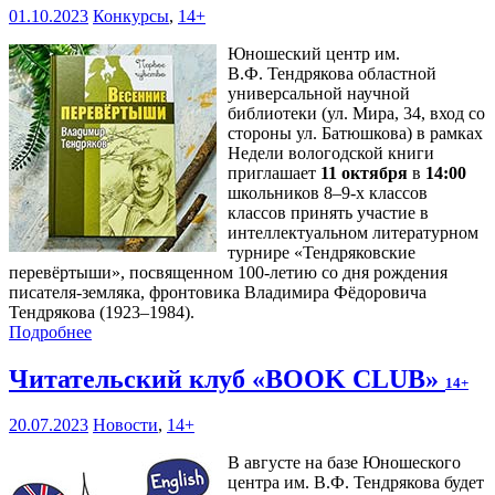
01.10.2023
Конкурсы
,
14+
Юношеский центр им.
В.Ф. Тендрякова областной
универсальной научной
библиотеки (ул. Мира, 34, вход со
стороны ул. Батюшкова) в рамках
Недели вологодской книги
приглашает
11 октября
в
14:00
школьников 8–9-х классов
классов принять участие в
интеллектуальном литературном
турнире «Тендряковские
перевёртыши», посвященном 100-летию со дня рождения
писателя-земляка, фронтовика Владимира Фёдоровича
Тендрякова (1923–1984).
Подробнее
Читательский клуб «BOOK CLUB»
14+
20.07.2023
Новости
,
14+
В августе на базе Юношеского
центра им. В.Ф. Тендрякова будет