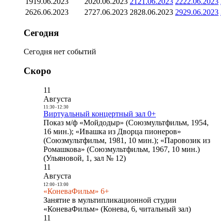
19
19.06.2023
20
20.06.2023
21
21.06.2023
22
22.06.2023
26
26.06.2023
27
27.06.2023
28
28.06.2023
29
29.06.2023
Сегодня
Сегодня нет событий
Скоро
11
Августа
11:30
-
12:30
Виртуальный концертный зал 0+
Показ м/ф «Мойдодыр» (Союзмультфильм, 1954,
16 мин.); «Ивашка из Дворца пионеров»
(Союзмультфильм, 1981, 10 мин.); «Паровозик из
Ромашкова» (Союзмультфильм, 1967, 10 мин.)
(Ульяновой, 1, зал № 12)
11
Августа
12:00
-
13:00
«КоневаФильм» 6+
Занятие в мультипликационной студии
«КоневаФильм» (Конева, 6, читальный зал)
11