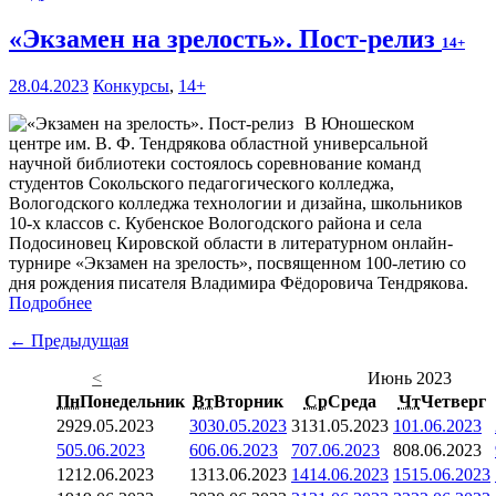
«Экзамен на зрелость». Пост-релиз
14+
28.04.2023
Конкурсы
,
14+
В Юношеском
центре им. В. Ф. Тендрякова областной универсальной
научной библиотеки состоялось соревнование команд
студентов Сокольского педагогического колледжа,
Вологодского колледжа технологии и дизайна, школьников
10-х классов с. Кубенское Вологодского района и села
Подосиновец Кировской области в литературном онлайн-
турнире «Экзамен на зрелость», посвященном 100-летию со
дня рождения писателя Владимира Фёдоровича Тендрякова.
Подробнее
← Предыдущая
<
Июнь 2023
Пн
Понедельник
Вт
Вторник
Ср
Среда
Чт
Четверг
29
29.05.2023
30
30.05.2023
31
31.05.2023
1
01.06.2023
5
05.06.2023
6
06.06.2023
7
07.06.2023
8
08.06.2023
12
12.06.2023
13
13.06.2023
14
14.06.2023
15
15.06.2023