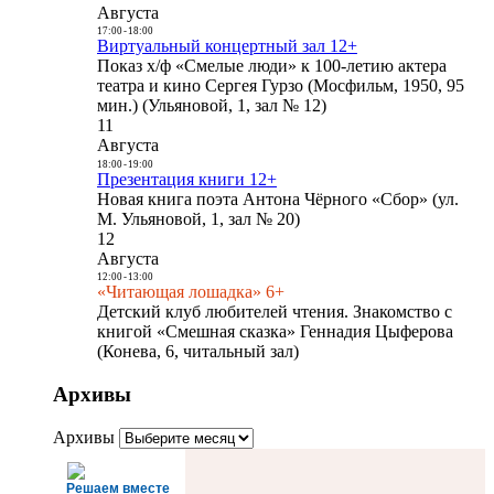
Августа
17:00
-
18:00
Виртуальный концертный зал 12+
Показ х/ф «Смелые люди» к 100-летию актера
театра и кино Сергея Гурзо (Мосфильм, 1950, 95
мин.) (Ульяновой, 1, зал № 12)
11
Августа
18:00
-
19:00
Презентация книги 12+
Новая книга поэта Антона Чёрного «Сбор» (ул.
М. Ульяновой, 1, зал № 20)
12
Августа
12:00
-
13:00
«Читающая лошадка» 6+
Детский клуб любителей чтения. Знакомство с
книгой «Смешная сказка» Геннадия Цыферова
(Конева, 6, читальный зал)
Архивы
Архивы
Решаем вместе