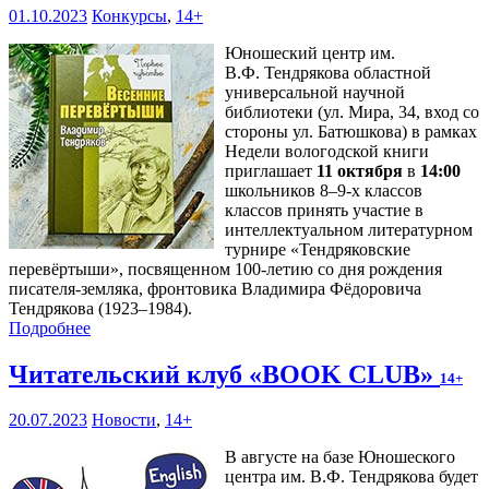
01.10.2023
Конкурсы
,
14+
Юношеский центр им.
В.Ф. Тендрякова областной
универсальной научной
библиотеки (ул. Мира, 34, вход со
стороны ул. Батюшкова) в рамках
Недели вологодской книги
приглашает
11 октября
в
14:00
школьников 8–9-х классов
классов принять участие в
интеллектуальном литературном
турнире «Тендряковские
перевёртыши», посвященном 100-летию со дня рождения
писателя-земляка, фронтовика Владимира Фёдоровича
Тендрякова (1923–1984).
Подробнее
Читательский клуб «BOOK CLUB»
14+
20.07.2023
Новости
,
14+
В августе на базе Юношеского
центра им. В.Ф. Тендрякова будет