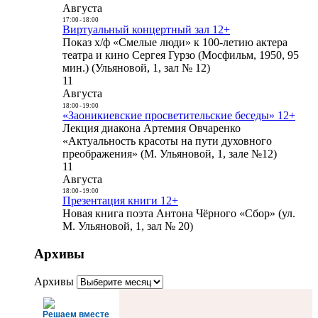
Августа
17:00
-
18:00
Виртуальный концертный зал 12+
Показ х/ф «Смелые люди» к 100-летию актера
театра и кино Сергея Гурзо (Мосфильм, 1950, 95
мин.) (Ульяновой, 1, зал № 12)
11
Августа
18:00
-
19:00
«Заоникиевские просветительские беседы» 12+
Лекция диакона Артемия Овчаренко
«Актуальность красоты на пути духовного
преображения» (М. Ульяновой, 1, зале №12)
11
Августа
18:00
-
19:00
Презентация книги 12+
Новая книга поэта Антона Чёрного «Сбор» (ул.
М. Ульяновой, 1, зал № 20)
Архивы
Архивы
Решаем вместе