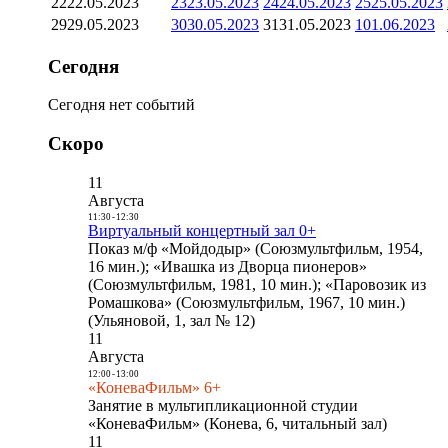
22
22.05.2023
23
23.05.2023
24
24.05.2023
25
25.05.2023
29
29.05.2023
30
30.05.2023
31
31.05.2023
1
01.06.2023
Сегодня
Сегодня нет событий
Скоро
11
Августа
11:30
-
12:30
Виртуальный концертный зал 0+
Показ м/ф «Мойдодыр» (Союзмультфильм, 1954,
16 мин.); «Ивашка из Дворца пионеров»
(Союзмультфильм, 1981, 10 мин.); «Паровозик из
Ромашкова» (Союзмультфильм, 1967, 10 мин.)
(Ульяновой, 1, зал № 12)
11
Августа
12:00
-
13:00
«КоневаФильм» 6+
Занятие в мультипликационной студии
«КоневаФильм» (Конева, 6, читальный зал)
11