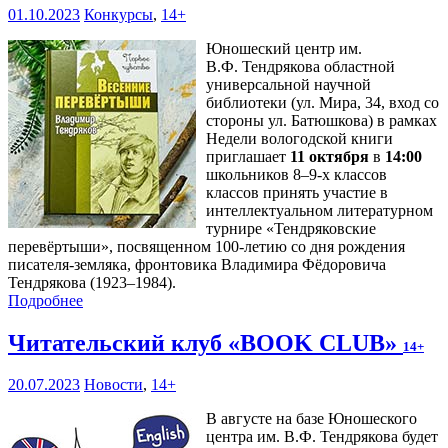
01.10.2023
Конкурсы
,
14+
Юношеский центр им.
В.Ф. Тендрякова областной
универсальной научной
библиотеки (ул. Мира, 34, вход со
стороны ул. Батюшкова) в рамках
Недели вологодской книги
приглашает
11 октября
в
14:00
школьников 8–9-х классов
классов принять участие в
интеллектуальном литературном
турнире «Тендряковские
перевёртыши», посвященном 100-летию со дня рождения
писателя-земляка, фронтовика Владимира Фёдоровича
Тендрякова (1923–1984).
Подробнее
Читательский клуб «BOOK CLUB»
14+
20.07.2023
Новости
,
14+
В августе на базе Юношеского
центра им. В.Ф. Тендрякова будет