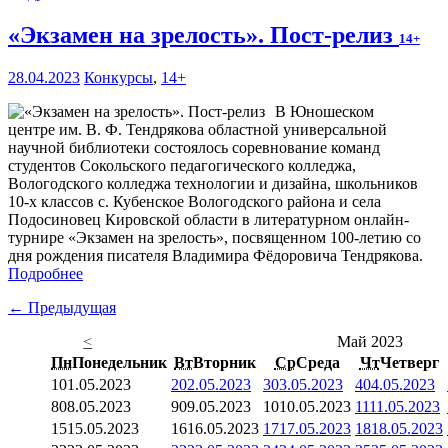
«Экзамен на зрелость». Пост-релиз
14+
28.04.2023
Конкурсы
,
14+
В Юношеском
центре им. В. Ф. Тендрякова областной универсальной
научной библиотеки состоялось соревнование команд
студентов Сокольского педагогического колледжа,
Вологодского колледжа технологии и дизайна, школьников
10-х классов с. Кубенское Вологодского района и села
Подосиновец Кировской области в литературном онлайн-
турнире «Экзамен на зрелость», посвященном 100-летию со
дня рождения писателя Владимира Фёдоровича Тендрякова.
Подробнее
← Предыдущая
<
Май 2023
Пн
Понедельник
Вт
Вторник
Ср
Среда
Чт
Четверг
1
01.05.2023
2
02.05.2023
3
03.05.2023
4
04.05.2023
8
08.05.2023
9
09.05.2023
10
10.05.2023
11
11.05.2023
15
15.05.2023
16
16.05.2023
17
17.05.2023
18
18.05.2023