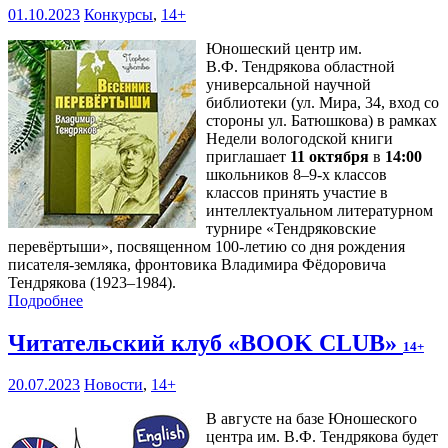
01.10.2023
Конкурсы
,
14+
Юношеский центр им.
В.Ф. Тендрякова областной
универсальной научной
библиотеки (ул. Мира, 34, вход со
стороны ул. Батюшкова) в рамках
Недели вологодской книги
приглашает
11 октября
в
14:00
школьников 8–9-х классов
классов принять участие в
интеллектуальном литературном
турнире «Тендряковские
перевёртыши», посвященном 100-летию со дня рождения
писателя-земляка, фронтовика Владимира Фёдоровича
Тендрякова (1923–1984).
Подробнее
Читательский клуб «BOOK CLUB»
14+
20.07.2023
Новости
,
14+
В августе на базе Юношеского
центра им. В.Ф. Тендрякова будет