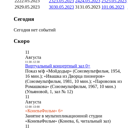
22
22.05.2023
23
23.05.2023
24
24.05.2023
25
25.05.2023
29
29.05.2023
30
30.05.2023
31
31.05.2023
1
01.06.2023
Сегодня
Сегодня нет событий
Скоро
11
Августа
11:30
-
12:30
Виртуальный концертный зал 0+
Показ м/ф «Мойдодыр» (Союзмультфильм, 1954,
16 мин.); «Ивашка из Дворца пионеров»
(Союзмультфильм, 1981, 10 мин.); «Паровозик из
Ромашкова» (Союзмультфильм, 1967, 10 мин.)
(Ульяновой, 1, зал № 12)
11
Августа
12:00
-
13:00
«КоневаФильм» 6+
Занятие в мультипликационной студии
«КоневаФильм» (Конева, 6, читальный зал)
11