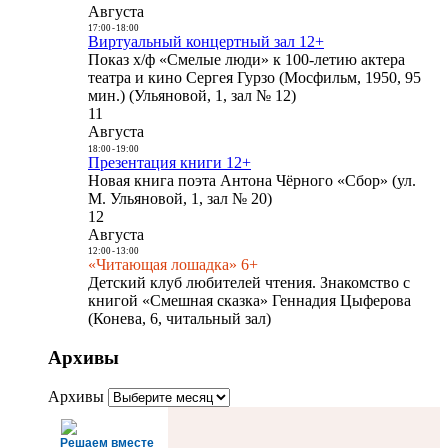
Августа
17:00
-
18:00
Виртуальный концертный зал 12+
Показ х/ф «Смелые люди» к 100-летию актера
театра и кино Сергея Гурзо (Мосфильм, 1950, 95
мин.) (Ульяновой, 1, зал № 12)
11
Августа
18:00
-
19:00
Презентация книги 12+
Новая книга поэта Антона Чёрного «Сбор» (ул.
М. Ульяновой, 1, зал № 20)
12
Августа
12:00
-
13:00
«Читающая лошадка» 6+
Детский клуб любителей чтения. Знакомство с
книгой «Смешная сказка» Геннадия Цыферова
(Конева, 6, читальный зал)
Архивы
Архивы
Решаем вместе