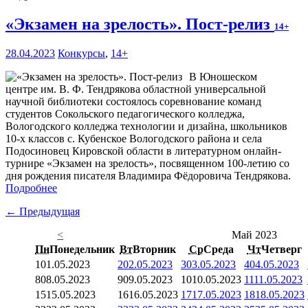
«Экзамен на зрелость». Пост-релиз
14+
28.04.2023
Конкурсы
,
14+
В Юношеском
центре им. В. Ф. Тендрякова областной универсальной
научной библиотеки состоялось соревнование команд
студентов Сокольского педагогического колледжа,
Вологодского колледжа технологии и дизайна, школьников
10-х классов с. Кубенское Вологодского района и села
Подосиновец Кировской области в литературном онлайн-
турнире «Экзамен на зрелость», посвященном 100-летию со
дня рождения писателя Владимира Фёдоровича Тендрякова.
Подробнее
← Предыдущая
<
Май 2023
Пн
Понедельник
Вт
Вторник
Ср
Среда
Чт
Четверг
1
01.05.2023
2
02.05.2023
3
03.05.2023
4
04.05.2023
8
08.05.2023
9
09.05.2023
10
10.05.2023
11
11.05.2023
15
15.05.2023
16
16.05.2023
17
17.05.2023
18
18.05.2023