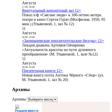
Августа
17:00
-
18:00
Виртуальный концертный зал 12+
Показ х/ф «Смелые люди» к 100-летию актера
театра и кино Сергея Гурзо (Мосфильм, 1950, 95
мин.) (Ульяновой, 1, зал № 12)
11
Августа
18:00
-
19:00
«Заоникиевские просветительские беседы» 12+
Лекция диакона Артемия Овчаренко
«Актуальность красоты на пути духовного
преображения» (М. Ульяновой, 1, зале №12)
11
Августа
18:00
-
19:00
Презентация книги 12+
Новая книга поэта Антона Чёрного «Сбор» (ул.
М. Ульяновой, 1, зал № 20)
Архивы
Архивы
Решаем вместе