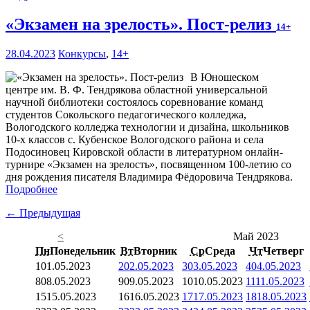
«Экзамен на зрелость». Пост-релиз
14+
28.04.2023
Конкурсы
,
14+
В Юношеском
центре им. В. Ф. Тендрякова областной универсальной
научной библиотеки состоялось соревнование команд
студентов Сокольского педагогического колледжа,
Вологодского колледжа технологии и дизайна, школьников
10-х классов с. Кубенское Вологодского района и села
Подосиновец Кировской области в литературном онлайн-
турнире «Экзамен на зрелость», посвященном 100-летию со
дня рождения писателя Владимира Фёдоровича Тендрякова.
Подробнее
← Предыдущая
<
Май 2023
Пн
Понедельник
Вт
Вторник
Ср
Среда
Чт
Четверг
1
01.05.2023
2
02.05.2023
3
03.05.2023
4
04.05.2023
8
08.05.2023
9
09.05.2023
10
10.05.2023
11
11.05.2023
15
15.05.2023
16
16.05.2023
17
17.05.2023
18
18.05.2023