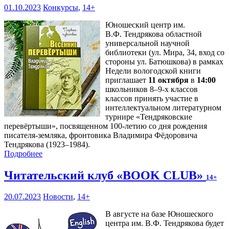
01.10.2023
Конкурсы
,
14+
Юношеский центр им.
В.Ф. Тендрякова областной
универсальной научной
библиотеки (ул. Мира, 34, вход со
стороны ул. Батюшкова) в рамках
Недели вологодской книги
приглашает
11 октября
в
14:00
школьников 8–9-х классов
классов принять участие в
интеллектуальном литературном
турнире «Тендряковские
перевёртыши», посвященном 100-летию со дня рождения
писателя-земляка, фронтовика Владимира Фёдоровича
Тендрякова (1923–1984).
Подробнее
Читательский клуб «BOOK CLUB»
14+
20.07.2023
Новости
,
14+
В августе на базе Юношеского
центра им. В.Ф. Тендрякова будет