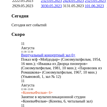
22
22.05.2023
23
23.05.2023
24
24.05.2023
25
25.05.2023
29
29.05.2023
30
30.05.2023
31
31.05.2023
1
01.06.2023
Сегодня
Сегодня нет событий
Скоро
11
Августа
11:30
-
12:30
Виртуальный концертный зал 0+
Показ м/ф «Мойдодыр» (Союзмультфильм, 1954,
16 мин.); «Ивашка из Дворца пионеров»
(Союзмультфильм, 1981, 10 мин.); «Паровозик из
Ромашкова» (Союзмультфильм, 1967, 10 мин.)
(Ульяновой, 1, зал № 12)
11
Августа
12:00
-
13:00
«КоневаФильм» 6+
Занятие в мультипликационной студии
«КоневаФильм» (Конева, 6, читальный зал)
11