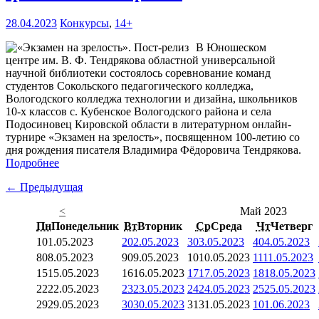
28.04.2023
Конкурсы
,
14+
В Юношеском
центре им. В. Ф. Тендрякова областной универсальной
научной библиотеки состоялось соревнование команд
студентов Сокольского педагогического колледжа,
Вологодского колледжа технологии и дизайна, школьников
10-х классов с. Кубенское Вологодского района и села
Подосиновец Кировской области в литературном онлайн-
турнире «Экзамен на зрелость», посвященном 100-летию со
дня рождения писателя Владимира Фёдоровича Тендрякова.
Подробнее
← Предыдущая
<
Май 2023
Пн
Понедельник
Вт
Вторник
Ср
Среда
Чт
Четверг
1
01.05.2023
2
02.05.2023
3
03.05.2023
4
04.05.2023
8
08.05.2023
9
09.05.2023
10
10.05.2023
11
11.05.2023
15
15.05.2023
16
16.05.2023
17
17.05.2023
18
18.05.2023
22
22.05.2023
23
23.05.2023
24
24.05.2023
25
25.05.2023
29
29.05.2023
30
30.05.2023
31
31.05.2023
1
01.06.2023