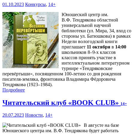
01.10.2023
Конкурсы
,
14+
Юношеский центр им.
В.Ф. Тендрякова областной
универсальной научной
библиотеки (ул. Мира, 34, вход со
стороны ул. Батюшкова) в рамках
Недели вологодской книги
приглашает
11 октября
в
14:00
школьников 8–9-х классов
классов принять участие в
интеллектуальном литературном
турнире «Тендряковские
перевёртыши», посвященном 100-летию со дня рождения
писателя-земляка, фронтовика Владимира Фёдоровича
Тендрякова (1923–1984).
Подробнее
Читательский клуб «BOOK CLUB»
14+
20.07.2023
Новости
,
14+
В августе на базе
Юношеского центра им. В.Ф. Тендрякова будет работать