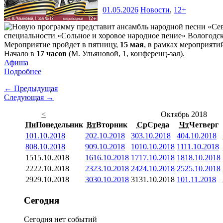
01.05.2026
Новости
,
12+
специальности «Сольное и хоровое народное пение» Вологодск
Мероприятие пройдет в пятницу,
15 мая
, в рамках мероприят
Начало в
17 часов
(М. Ульяновой, 1, конференц-зал).
Афиша
Подробнее
← Предыдущая
Следующая →
<
Октябрь 2018
Пн
Понедельник
Вт
Вторник
Ср
Среда
Чт
Четверг
1
01.10.2018
2
02.10.2018
3
03.10.2018
4
04.10.2018
8
08.10.2018
9
09.10.2018
10
10.10.2018
11
11.10.2018
15
15.10.2018
16
16.10.2018
17
17.10.2018
18
18.10.2018
22
22.10.2018
23
23.10.2018
24
24.10.2018
25
25.10.2018
29
29.10.2018
30
30.10.2018
31
31.10.2018
1
01.11.2018
Сегодня
Сегодня нет событий