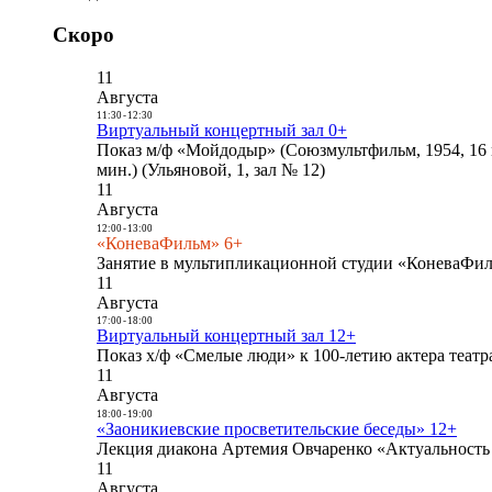
Скоро
11
Августа
11:30
-
12:30
Виртуальный концертный зал 0+
Показ м/ф «Мойдодыр» (Союзмультфильм, 1954, 16 
мин.) (Ульяновой, 1, зал № 12)
11
Августа
12:00
-
13:00
«КоневаФильм» 6+
Занятие в мультипликационной студии «КоневаФиль
11
Августа
17:00
-
18:00
Виртуальный концертный зал 12+
Показ х/ф «Смелые люди» к 100-летию актера театра
11
Августа
18:00
-
19:00
«Заоникиевские просветительские беседы» 12+
Лекция диакона Артемия Овчаренко «Актуальность 
11
Августа