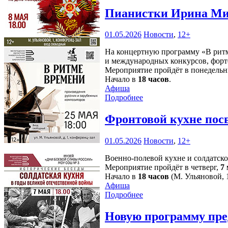
Пианистки Ирина Миз
01.05.2026
Новости
,
12+
На концертную программу «В ритм
и международных конкурсов, фор
Мероприятие пройдёт в понедель
Начало в
18 часов
.
Афиша
Подробнее
Фронтовой кухне пос
01.05.2026
Новости
,
12+
Военно-полевой кухне и солдатск
Мероприятие пройдёт в четверг,
7
Начало в
18 часов
(М. Ульяновой, 1
Афиша
Подробнее
Новую программу пре