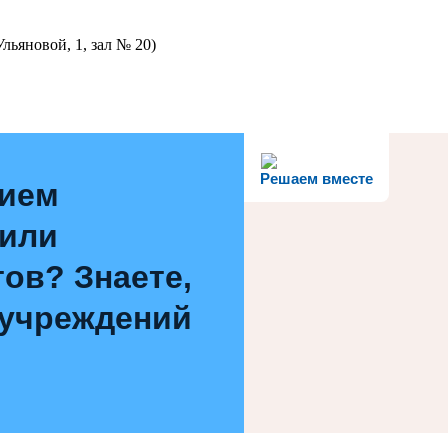
льяновой, 1, зал № 20)
Решаем вместе
нием
 или
ов? Знаете,
 учреждений