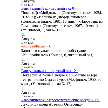
Августа
11:30
-
12:30
Виртуальный концертный зал 0+
Показ м/ф «Мойдодыр» (Союзмультфильм, 1954,
16 мин.); «Ивашка из Дворца пионеров»
(Союзмультфильм, 1981, 10 мин.); «Паровозик из
Ромашкова» (Союзмультфильм, 1967, 10 мин.)
(Ульяновой, 1, зал № 12)
11
Августа
12:00
-
13:00
«КоневаФильм» 6+
Занятие в мультипликационной студии
«КоневаФильм» (Конева, 6, читальный зал)
11
Августа
17:00
-
18:00
Виртуальный концертный зал 12+
Показ х/ф «Смелые люди» к 100-летию актера
театра и кино Сергея Гурзо (Мосфильм, 1950, 95
мин.) (Ульяновой, 1, зал № 12)
11
Августа
18:00
-
19:00
«Заоникиевские просветительские беседы» 12+
Лекция диакона Артемия Овчаренко