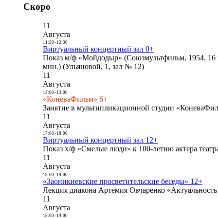
Скоро
11
Августа
11:30
-
12:30
Виртуальный концертный зал 0+
Показ м/ф «Мойдодыр» (Союзмультфильм, 1954, 16 
мин.) (Ульяновой, 1, зал № 12)
11
Августа
12:00
-
13:00
«КоневаФильм» 6+
Занятие в мультипликационной студии «КоневаФиль
11
Августа
17:00
-
18:00
Виртуальный концертный зал 12+
Показ х/ф «Смелые люди» к 100-летию актера театра
11
Августа
18:00
-
19:00
«Заоникиевские просветительские беседы» 12+
Лекция диакона Артемия Овчаренко «Актуальность 
11
Августа
18:00
-
19:00