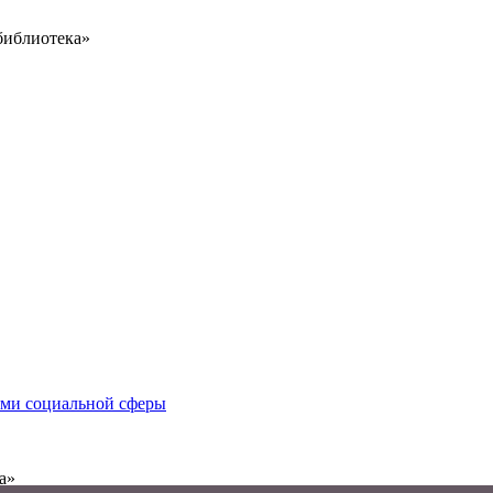
библиотека»
иями социальной сферы
а»