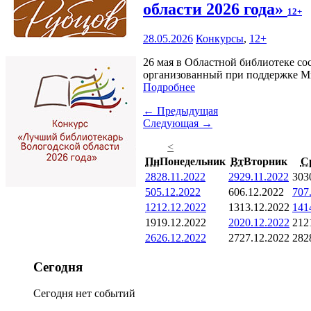
области 2026 года»
12+
28.05.2026
Конкурсы
,
12+
26 мая в Областной библиотеке со
организованный при поддержке Ми
Подробнее
← Предыдущая
Следующая →
<
Пн
Понедельник
Вт
Вторник
С
28
28.11.2022
29
29.11.2022
30
3
5
05.12.2022
6
06.12.2022
7
07
12
12.12.2022
13
13.12.2022
14
1
19
19.12.2022
20
20.12.2022
21
2
26
26.12.2022
27
27.12.2022
28
2
Сегодня
Сегодня нет событий