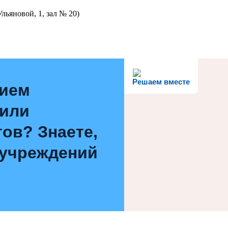
льяновой, 1, зал № 20)
Решаем вместе
нием
 или
ов? Знаете,
 учреждений