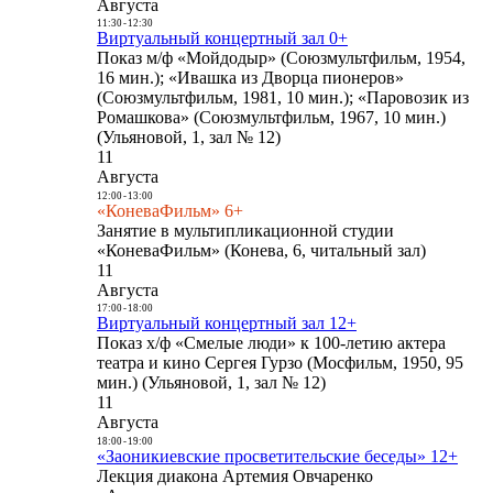
Августа
11:30
-
12:30
Виртуальный концертный зал 0+
Показ м/ф «Мойдодыр» (Союзмультфильм, 1954,
16 мин.); «Ивашка из Дворца пионеров»
(Союзмультфильм, 1981, 10 мин.); «Паровозик из
Ромашкова» (Союзмультфильм, 1967, 10 мин.)
(Ульяновой, 1, зал № 12)
11
Августа
12:00
-
13:00
«КоневаФильм» 6+
Занятие в мультипликационной студии
«КоневаФильм» (Конева, 6, читальный зал)
11
Августа
17:00
-
18:00
Виртуальный концертный зал 12+
Показ х/ф «Смелые люди» к 100-летию актера
театра и кино Сергея Гурзо (Мосфильм, 1950, 95
мин.) (Ульяновой, 1, зал № 12)
11
Августа
18:00
-
19:00
«Заоникиевские просветительские беседы» 12+
Лекция диакона Артемия Овчаренко