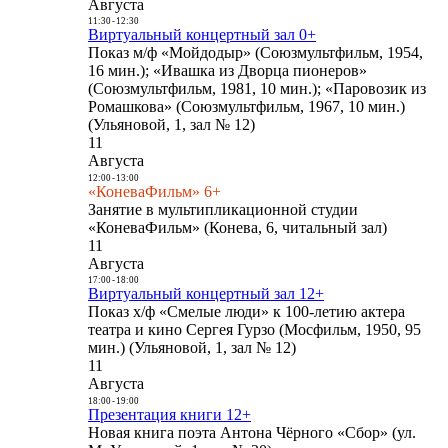
Августа
11:30
-
12:30
Виртуальный концертный зал 0+
Показ м/ф «Мойдодыр» (Союзмультфильм, 1954,
16 мин.); «Ивашка из Дворца пионеров»
(Союзмультфильм, 1981, 10 мин.); «Паровозик из
Ромашкова» (Союзмультфильм, 1967, 10 мин.)
(Ульяновой, 1, зал № 12)
11
Августа
12:00
-
13:00
«КоневаФильм» 6+
Занятие в мультипликационной студии
«КоневаФильм» (Конева, 6, читальный зал)
11
Августа
17:00
-
18:00
Виртуальный концертный зал 12+
Показ х/ф «Смелые люди» к 100-летию актера
театра и кино Сергея Гурзо (Мосфильм, 1950, 95
мин.) (Ульяновой, 1, зал № 12)
11
Августа
18:00
-
19:00
Презентация книги 12+
Новая книга поэта Антона Чёрного «Сбор» (ул.