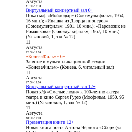
Августа
11:30
-
12:30
Виртуальный концертный зал 0+
Показ м/ф «Мойдодыр» (Союзмультфильм, 1954,
16 мин.); «Ивашка из Дворца пионеров»
(Союзмультфильм, 1981, 10 мин.); «Паровозик из
Ромашкова» (Союзмультфильм, 1967, 10 мин.)
(Ульяновой, 1, зал № 12)
11
Августа
12:00
-
13:00
«КоневаФильм» 6+
Занятие в мультипликационной студии
«КоневаФильм» (Конева, 6, читальный зал)
11
Августа
17:00
-
18:00
Виртуальный концертный зал 12+
Показ х/ф «Смелые люди» к 100-летию актера
театра и кино Сергея Гурзо (Мосфильм, 1950, 95
мин.) (Ульяновой, 1, зал № 12)
11
Августа
18:00
-
19:00
Презентация книги 12+
Новая книга поэта Антона Чёрного «Сбор» (ул.