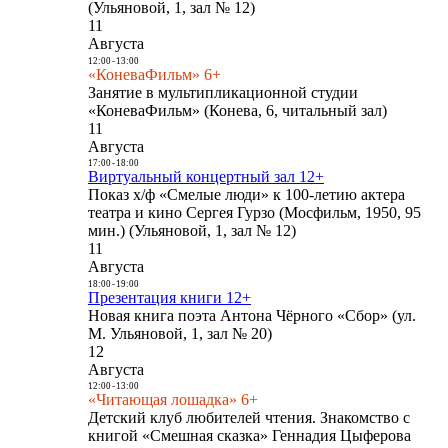
(Ульяновой, 1, зал № 12)
11
Августа
12:00
-
13:00
«КоневаФильм» 6+
Занятие в мультипликационной студии
«КоневаФильм» (Конева, 6, читальный зал)
11
Августа
17:00
-
18:00
Виртуальный концертный зал 12+
Показ х/ф «Смелые люди» к 100-летию актера
театра и кино Сергея Гурзо (Мосфильм, 1950, 95
мин.) (Ульяновой, 1, зал № 12)
11
Августа
18:00
-
19:00
Презентация книги 12+
Новая книга поэта Антона Чёрного «Сбор» (ул.
М. Ульяновой, 1, зал № 20)
12
Августа
12:00
-
13:00
«Читающая лошадка» 6+
Детский клуб любителей чтения. Знакомство с
книгой «Смешная сказка» Геннадия Цыферова