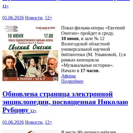
12+
01.06.2026
Новости
,
12+
Показ фильма-оперы «Евгений
Онегин» пройдет в среду,
10 июня
, в зале № 12
Вологодской областной
универсальной научной
библиотеки (М. Ульяновой, 1) в
рамках киноцикла
«Музыкальные истории».
Начало в
17 часов
.
Афиша
Подробнее
Обновлена страница электронной
энциклопедии, посвященная Николаю
Рубцову
12+
01.06.2026
Новости
,
12+
В честь 90-летнего юбилея