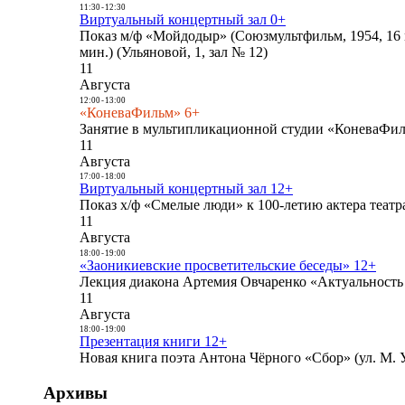
11:30
-
12:30
Виртуальный концертный зал 0+
Показ м/ф «Мойдодыр» (Союзмультфильм, 1954, 16 
мин.) (Ульяновой, 1, зал № 12)
11
Августа
12:00
-
13:00
«КоневаФильм» 6+
Занятие в мультипликационной студии «КоневаФиль
11
Августа
17:00
-
18:00
Виртуальный концертный зал 12+
Показ х/ф «Смелые люди» к 100-летию актера театра
11
Августа
18:00
-
19:00
«Заоникиевские просветительские беседы» 12+
Лекция диакона Артемия Овчаренко «Актуальность 
11
Августа
18:00
-
19:00
Презентация книги 12+
Новая книга поэта Антона Чёрного «Сбор» (ул. М. У
Архивы