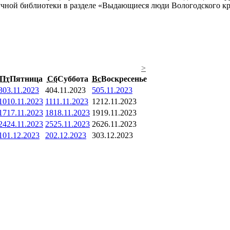
аучной библиотеки в разделе «Выдающиеся люди Вологодского к
>
Пт
Пятница
Сб
Суббота
Вс
Воскресенье
3
03.11.2023
4
04.11.2023
5
05.11.2023
10
10.11.2023
11
11.11.2023
12
12.11.2023
17
17.11.2023
18
18.11.2023
19
19.11.2023
24
24.11.2023
25
25.11.2023
26
26.11.2023
1
01.12.2023
2
02.12.2023
3
03.12.2023