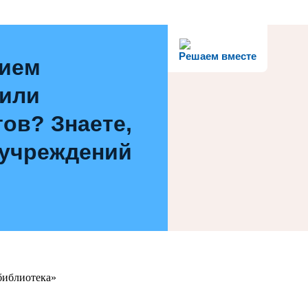
Решаем вместе
нием
 или
ов? Знаете,
 учреждений
библиотека»