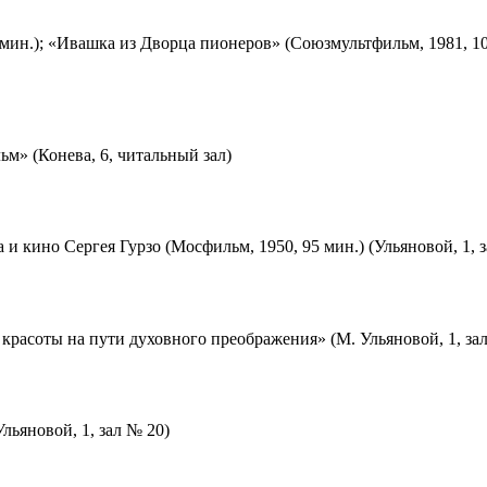
мин.); «Ивашка из Дворца пионеров» (Союзмультфильм, 1981, 10
м» (Конева, 6, читальный зал)
 и кино Сергея Гурзо (Мосфильм, 1950, 95 мин.) (Ульяновой, 1, 
красоты на пути духовного преображения» (М. Ульяновой, 1, за
льяновой, 1, зал № 20)