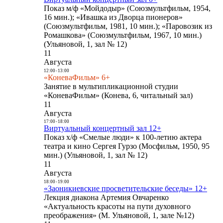
Показ м/ф «Мойдодыр» (Союзмультфильм, 1954,
16 мин.); «Ивашка из Дворца пионеров»
(Союзмультфильм, 1981, 10 мин.); «Паровозик из
Ромашкова» (Союзмультфильм, 1967, 10 мин.)
(Ульяновой, 1, зал № 12)
11
Августа
12:00
-
13:00
«КоневаФильм» 6+
Занятие в мультипликационной студии
«КоневаФильм» (Конева, 6, читальный зал)
11
Августа
17:00
-
18:00
Виртуальный концертный зал 12+
Показ х/ф «Смелые люди» к 100-летию актера
театра и кино Сергея Гурзо (Мосфильм, 1950, 95
мин.) (Ульяновой, 1, зал № 12)
11
Августа
18:00
-
19:00
«Заоникиевские просветительские беседы» 12+
Лекция диакона Артемия Овчаренко
«Актуальность красоты на пути духовного
преображения» (М. Ульяновой, 1, зале №12)