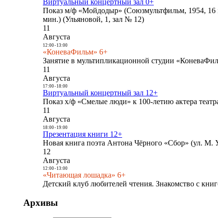
Виртуальный концертный зал 0+
Показ м/ф «Мойдодыр» (Союзмультфильм, 1954, 16 
мин.) (Ульяновой, 1, зал № 12)
11
Августа
12:00
-
13:00
«КоневаФильм» 6+
Занятие в мультипликационной студии «КоневаФиль
11
Августа
17:00
-
18:00
Виртуальный концертный зал 12+
Показ х/ф «Смелые люди» к 100-летию актера театра
11
Августа
18:00
-
19:00
Презентация книги 12+
Новая книга поэта Антона Чёрного «Сбор» (ул. М. У
12
Августа
12:00
-
13:00
«Читающая лошадка» 6+
Детский клуб любителей чтения. Знакомство с книг
Архивы