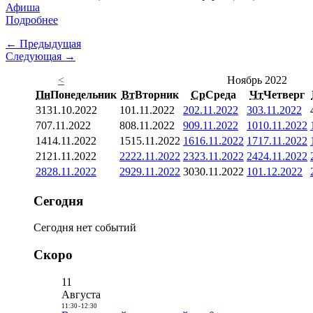
Афиша
Подробнее
← Предыдущая
Следующая →
<
Ноябрь 2022
Пн
Понедельник
Вт
Вторник
Ср
Среда
Чт
Четверг
31
31.10.2022
1
01.11.2022
2
02.11.2022
3
03.11.2022
7
07.11.2022
8
08.11.2022
9
09.11.2022
10
10.11.2022
14
14.11.2022
15
15.11.2022
16
16.11.2022
17
17.11.2022
21
21.11.2022
22
22.11.2022
23
23.11.2022
24
24.11.2022
28
28.11.2022
29
29.11.2022
30
30.11.2022
1
01.12.2022
Сегодня
Сегодня нет событий
Скоро
11
Августа
11:30
-
12:30