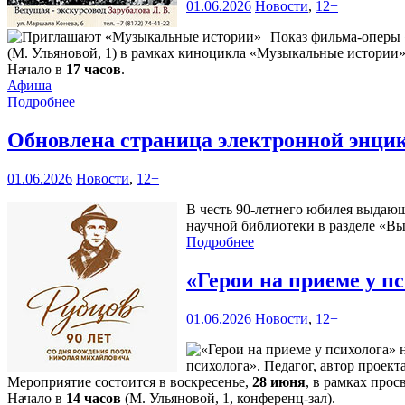
01.06.2026
Новости
,
12+
Показ фильма-оперы 
(М. Ульяновой, 1) в рамках киноцикла «Музыкальные истории»
Начало в
17 часов
.
Афиша
Подробнее
Обновлена страница электронной энци
01.06.2026
Новости
,
12+
В честь 90-летнего юбилея выдающ
научной библиотеки в разделе «В
Подробнее
«Герои на приеме у п
01.06.2026
Новости
,
12+
психолога». Педагог, автор прое
Мероприятие состоится в воскресенье,
28 июня
, в рамках прос
Начало в
14 часов
(М. Ульяновой, 1, конференц-зал).