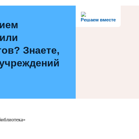
Решаем вместе
нием
 или
ов? Знаете,
 учреждений
библиотека»