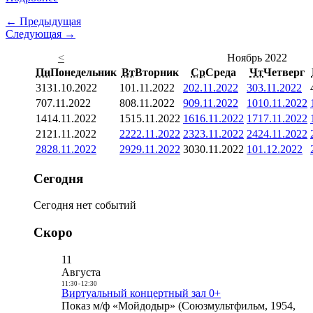
← Предыдущая
Следующая →
<
Ноябрь 2022
Пн
Понедельник
Вт
Вторник
Ср
Среда
Чт
Четверг
31
31.10.2022
1
01.11.2022
2
02.11.2022
3
03.11.2022
7
07.11.2022
8
08.11.2022
9
09.11.2022
10
10.11.2022
14
14.11.2022
15
15.11.2022
16
16.11.2022
17
17.11.2022
21
21.11.2022
22
22.11.2022
23
23.11.2022
24
24.11.2022
28
28.11.2022
29
29.11.2022
30
30.11.2022
1
01.12.2022
Сегодня
Сегодня нет событий
Скоро
11
Августа
11:30
-
12:30
Виртуальный концертный зал 0+
Показ м/ф «Мойдодыр» (Союзмультфильм, 1954,