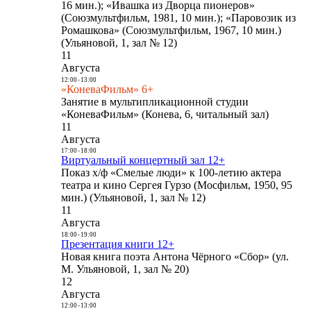
16 мин.); «Ивашка из Дворца пионеров»
(Союзмультфильм, 1981, 10 мин.); «Паровозик из
Ромашкова» (Союзмультфильм, 1967, 10 мин.)
(Ульяновой, 1, зал № 12)
11
Августа
12:00
-
13:00
«КоневаФильм» 6+
Занятие в мультипликационной студии
«КоневаФильм» (Конева, 6, читальный зал)
11
Августа
17:00
-
18:00
Виртуальный концертный зал 12+
Показ х/ф «Смелые люди» к 100-летию актера
театра и кино Сергея Гурзо (Мосфильм, 1950, 95
мин.) (Ульяновой, 1, зал № 12)
11
Августа
18:00
-
19:00
Презентация книги 12+
Новая книга поэта Антона Чёрного «Сбор» (ул.
М. Ульяновой, 1, зал № 20)
12
Августа
12:00
-
13:00