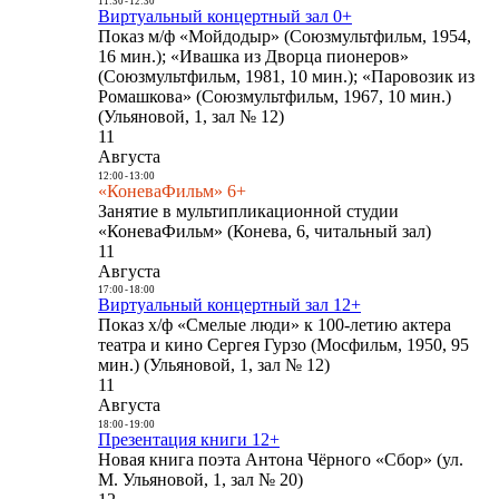
11:30
-
12:30
Виртуальный концертный зал 0+
Показ м/ф «Мойдодыр» (Союзмультфильм, 1954,
16 мин.); «Ивашка из Дворца пионеров»
(Союзмультфильм, 1981, 10 мин.); «Паровозик из
Ромашкова» (Союзмультфильм, 1967, 10 мин.)
(Ульяновой, 1, зал № 12)
11
Августа
12:00
-
13:00
«КоневаФильм» 6+
Занятие в мультипликационной студии
«КоневаФильм» (Конева, 6, читальный зал)
11
Августа
17:00
-
18:00
Виртуальный концертный зал 12+
Показ х/ф «Смелые люди» к 100-летию актера
театра и кино Сергея Гурзо (Мосфильм, 1950, 95
мин.) (Ульяновой, 1, зал № 12)
11
Августа
18:00
-
19:00
Презентация книги 12+
Новая книга поэта Антона Чёрного «Сбор» (ул.
М. Ульяновой, 1, зал № 20)