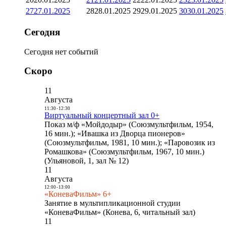
27
27.01.2025
28
28.01.2025
29
29.01.2025
30
30.01.2025
Сегодня
Сегодня нет событий
Скоро
11
Августа
11:30
-
12:30
Виртуальный концертный зал 0+
Показ м/ф «Мойдодыр» (Союзмультфильм, 1954,
16 мин.); «Ивашка из Дворца пионеров»
(Союзмультфильм, 1981, 10 мин.); «Паровозик из
Ромашкова» (Союзмультфильм, 1967, 10 мин.)
(Ульяновой, 1, зал № 12)
11
Августа
12:00
-
13:00
«КоневаФильм» 6+
Занятие в мультипликационной студии
«КоневаФильм» (Конева, 6, читальный зал)
11