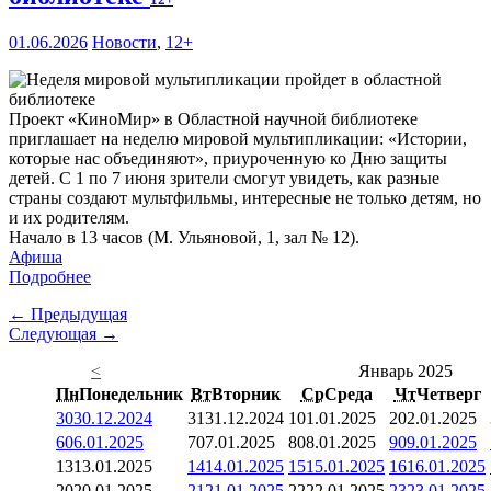
01.06.2026
Новости
,
12+
Проект «КиноМир» в Областной научной библиотеке
приглашает на неделю мировой мультипликации: «Истории,
которые нас объединяют», приуроченную ко Дню защиты
детей. С 1 по 7 июня зрители смогут увидеть, как разные
страны создают мультфильмы, интересные не только детям, но
и их родителям.
Начало в 13 часов (М. Ульяновой, 1, зал № 12).
Афиша
Подробнее
← Предыдущая
Следующая →
<
Январь 2025
Пн
Понедельник
Вт
Вторник
Ср
Среда
Чт
Четверг
30
30.12.2024
31
31.12.2024
1
01.01.2025
2
02.01.2025
6
06.01.2025
7
07.01.2025
8
08.01.2025
9
09.01.2025
13
13.01.2025
14
14.01.2025
15
15.01.2025
16
16.01.2025
20
20.01.2025
21
21.01.2025
22
22.01.2025
23
23.01.2025