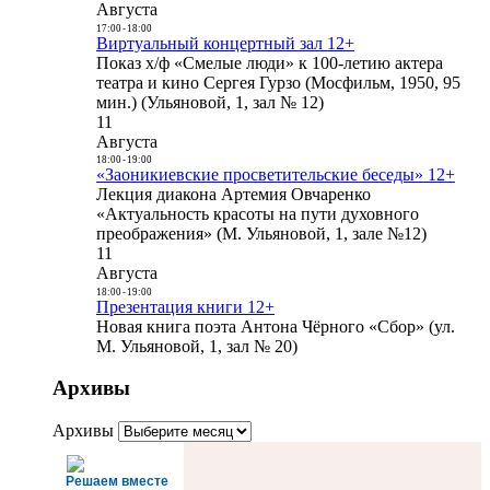
Августа
17:00
-
18:00
Виртуальный концертный зал 12+
Показ х/ф «Смелые люди» к 100-летию актера
театра и кино Сергея Гурзо (Мосфильм, 1950, 95
мин.) (Ульяновой, 1, зал № 12)
11
Августа
18:00
-
19:00
«Заоникиевские просветительские беседы» 12+
Лекция диакона Артемия Овчаренко
«Актуальность красоты на пути духовного
преображения» (М. Ульяновой, 1, зале №12)
11
Августа
18:00
-
19:00
Презентация книги 12+
Новая книга поэта Антона Чёрного «Сбор» (ул.
М. Ульяновой, 1, зал № 20)
Архивы
Архивы
Решаем вместе