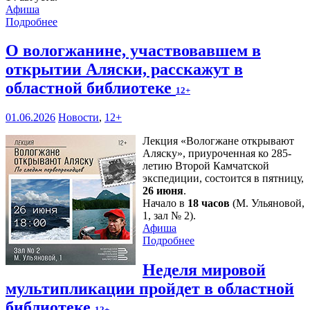
Афиша
Подробнее
О вологжанине, участвовавшем в
открытии Аляски, расскажут в
областной библиотеке
12+
01.06.2026
Новости
,
12+
Лекция «Вологжане открывают
Аляску», приуроченная ко 285-
летию Второй Камчатской
экспедиции, состоится в пятницу,
26 июня
.
Начало в
18 часов
(М. Ульяновой,
1, зал № 2).
Афиша
Подробнее
Неделя мировой
мультипликации пройдет в областной
библиотеке
12+