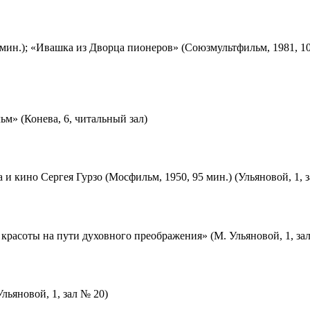
мин.); «Ивашка из Дворца пионеров» (Союзмультфильм, 1981, 10
м» (Конева, 6, читальный зал)
 и кино Сергея Гурзо (Мосфильм, 1950, 95 мин.) (Ульяновой, 1, 
красоты на пути духовного преображения» (М. Ульяновой, 1, за
льяновой, 1, зал № 20)