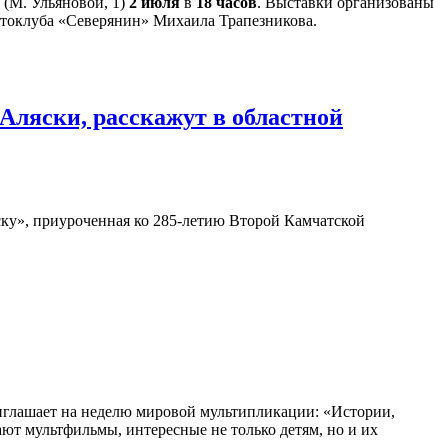
 (М. Ульяновой, 1)
2 июля
в
18 часов
. Выставки организованы
отоклуба «Северянин» Михаила Трапезникова.
Аляски, расскажут в областной
ку», приуроченная ко 285-летию Второй Камчатской
глашает на неделю мировой мультипликации: «Истории,
ают мультфильмы, интересные не только детям, но и их