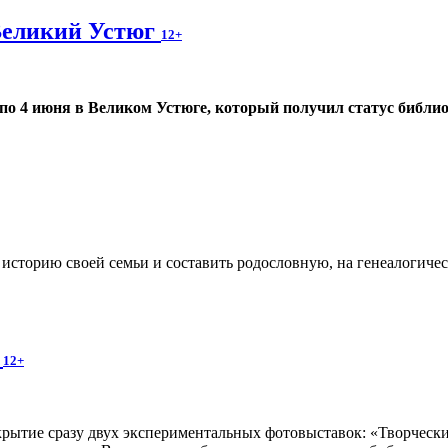
Великий Устюг
12+
 по 4 июня в Великом Устюге, который получил статус библио
ь историю своей семьи и составить родословную, на генеалогиче
»
12+
крытие сразу двух экспериментальных фотовыставок: «Творчес