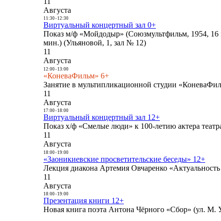
11
Августа
11:30
-
12:30
Виртуальный концертный зал 0+
Показ м/ф «Мойдодыр» (Союзмультфильм, 1954, 16 
мин.) (Ульяновой, 1, зал № 12)
11
Августа
12:00
-
13:00
«КоневаФильм» 6+
Занятие в мультипликационной студии «КоневаФиль
11
Августа
17:00
-
18:00
Виртуальный концертный зал 12+
Показ х/ф «Смелые люди» к 100-летию актера театра
11
Августа
18:00
-
19:00
«Заоникиевские просветительские беседы» 12+
Лекция диакона Артемия Овчаренко «Актуальность 
11
Августа
18:00
-
19:00
Презентация книги 12+
Новая книга поэта Антона Чёрного «Сбор» (ул. М. У