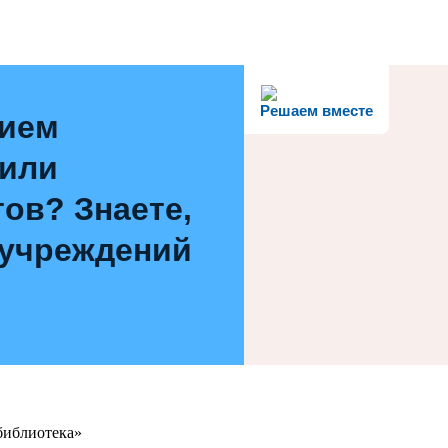
Решаем вместе
нием
 или
ов? Знаете,
 учреждений
библиотека»