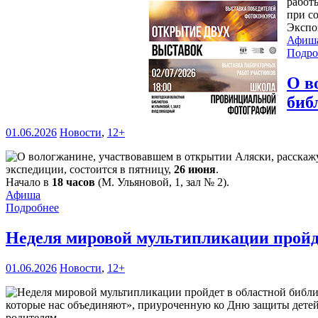
работ
при с
Экспо
Афиш
Подро
О в
биб
01.06.2026
Новости
,
12+
экспедиции, состоится в пятницу,
26 июня
.
Начало в
18 часов
(М. Ульяновой, 1, зал № 2).
Афиша
Подробнее
Неделя мировой мультипликации пройд
01.06.2026
Новости
,
12+
которые нас объединяют», приуроченную ко Дню защиты детей. 
родителям.