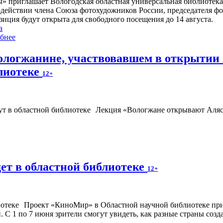
ы» приглашает Вологодская областная универсальная библиотека
одействии члена Союза фотохудожников России, председателя ф
зиция будут открыта для свободного посещения до 14 августа.
а
бнее
ологжанине, участвовавшем в открытии 
лиотеке
12+
Лекция «Вологжане открывают Аляс
ет в областной библиотеке
12+
Проект «КиноМир» в Областной научной библиотеке при
С 1 по 7 июня зрители смогут увидеть, как разные страны созд