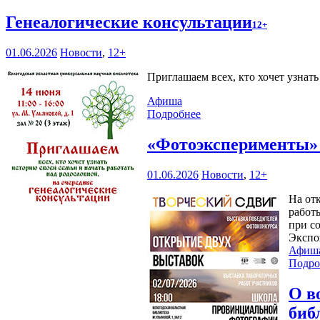
Генеалогические консультации
12+
01.06.2026
Новости
,
12+
Приглашаем всех, кто хочет узнат
Афиша
Подробнее
«Фотоэксперименты
01.06.2026
Новости
,
12+
На от
работ
при с
Экспо
Афиш
Подро
О в
биб