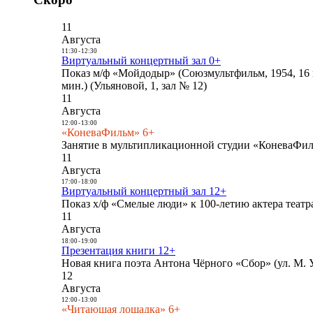
11
Августа
11:30
-
12:30
Виртуальный концертный зал 0+
Показ м/ф «Мойдодыр» (Союзмультфильм, 1954, 16 
мин.) (Ульяновой, 1, зал № 12)
11
Августа
12:00
-
13:00
«КоневаФильм» 6+
Занятие в мультипликационной студии «КоневаФиль
11
Августа
17:00
-
18:00
Виртуальный концертный зал 12+
Показ х/ф «Смелые люди» к 100-летию актера театра
11
Августа
18:00
-
19:00
Презентация книги 12+
Новая книга поэта Антона Чёрного «Сбор» (ул. М. У
12
Августа
12:00
-
13:00
«Читающая лошадка» 6+