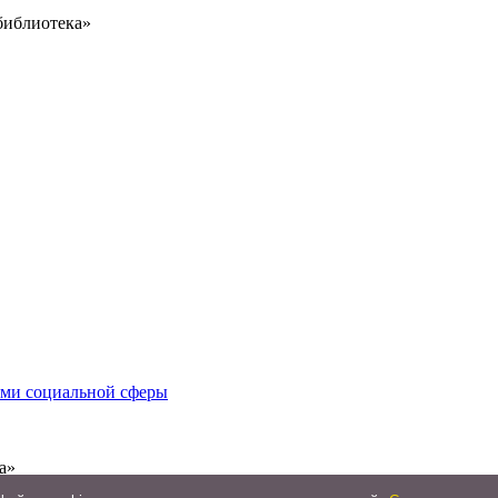
библиотека»
иями социальной сферы
а»