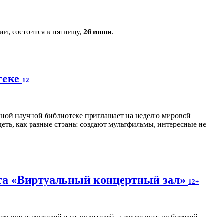
и, состоится в пятницу,
26 июня
.
теке
12+
ной научной библиотеке приглашает на неделю мировой
еть, как разные страны создают мультфильмы, интересные не
кта «Виртуальный концертный зал»
12+
м юных зрителей и их родителей, а также всех любителей