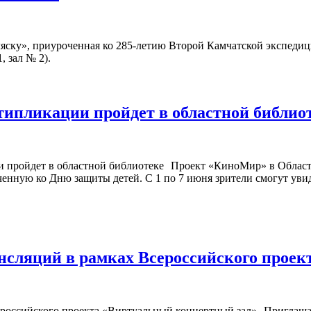
ску», приуроченная ко 285-летию Второй Камчатской экспедици
, зал № 2).
типликации пройдет в областной библио
Проект «КиноМир» в Област
енную ко Дню защиты детей. С 1 по 7 июня зрители смогут увид
ансляций в рамках Всероссийского прое
Приглашае