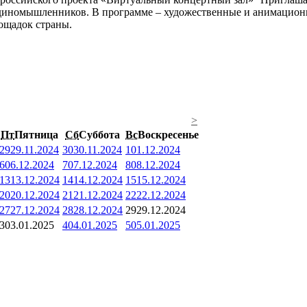
у единомышленников. В программе – художественные и анимацио
ощадок страны.
>
Пт
Пятница
Сб
Суббота
Вс
Воскресенье
29
29.11.2024
30
30.11.2024
1
01.12.2024
6
06.12.2024
7
07.12.2024
8
08.12.2024
13
13.12.2024
14
14.12.2024
15
15.12.2024
20
20.12.2024
21
21.12.2024
22
22.12.2024
27
27.12.2024
28
28.12.2024
29
29.12.2024
3
03.01.2025
4
04.01.2025
5
05.01.2025