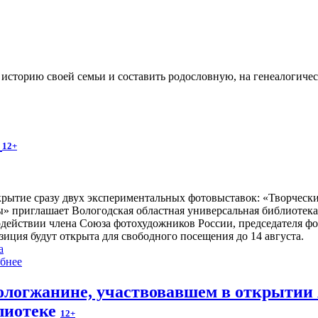
ь историю своей семьи и составить родословную, на генеалогиче
»
12+
крытие сразу двух экспериментальных фотовыставок: «Творчес
ы» приглашает Вологодская областная универсальная библиотека
одействии члена Союза фотохудожников России, председателя ф
зиция будут открыта для свободного посещения до 14 августа.
а
бнее
ологжанине, участвовавшем в открытии 
лиотеке
12+