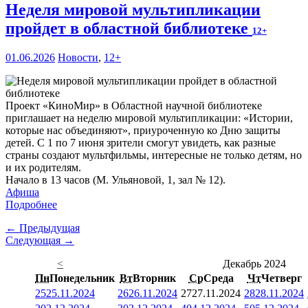
Неделя мировой мультипликации
пройдет в областной библиотеке
12+
01.06.2026
Новости
,
12+
Проект «КиноМир» в Областной научной библиотеке
приглашает на неделю мировой мультипликации: «Истории,
которые нас объединяют», приуроченную ко Дню защиты
детей. С 1 по 7 июня зрители смогут увидеть, как разные
страны создают мультфильмы, интересные не только детям, но
и их родителям.
Начало в 13 часов (М. Ульяновой, 1, зал № 12).
Афиша
Подробнее
← Предыдущая
Следующая →
<
Декабрь 2024
Пн
Понедельник
Вт
Вторник
Ср
Среда
Чт
Четверг
25
25.11.2024
26
26.11.2024
27
27.11.2024
28
28.11.2024