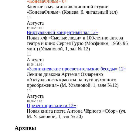
«КоневаФильм» 6+
Занятие в мультипликационной студии
«КоневаФильм» (Конева, 6, читальный зал)
11
Августа
17:00
-
18:00
Виртуальный концертный зал 12+
Показ х/ф «Смелые люди» к 100-летию актера
театра и кино Сергея Гурзо (Мосфильм, 1950, 95
мин.) (Ульяновой, 1, зал № 12)
11
Августа
18:00
-
19:00
«Заоникиевские просветительские беседы» 12+
Лекция диакона Артемия Овчаренко
«Актуальность красоты на пути духовного
преображения» (М. Ульяновой, 1, зале №12)
11
Августа
18:00
-
19:00
Презентация книги 12+
Новая книга поэта Антона Чёрного «Сбор» (ул.
М. Ульяновой, 1, зал № 20)
Архивы