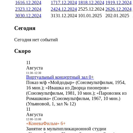
16
16.12.2024
17
17.12.2024
18
18.12.2024
19
19.12.2024
23
23.12.2024
24
24.12.2024
25
25.12.2024
26
26.12.2024
30
30.12.2024
31
31.12.2024
1
01.01.2025
2
02.01.2025
Сегодня
Сегодня нет событий
Скоро
11
Августа
11:30
-
12:30
Виртуальный концертный зал 0+
Показ м/ф «Мойдодыр» (Союзмультфильм, 1954,
16 мин.); «Ивашка из Дворца пионеров»
(Союзмультфильм, 1981, 10 мин.); «Паровозик из
Ромашкова» (Союзмультфильм, 1967, 10 мин.)
(Ульяновой, 1, зал № 12)
11
Августа
12:00
-
13:00
«КоневаФильм» 6+
Занятие в мультипликационной студии