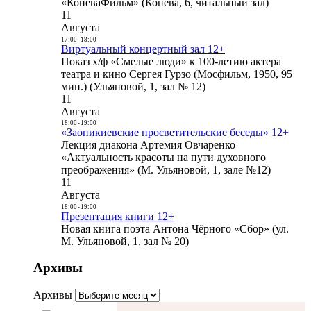
«КоневаФильм» (Конева, 6, читальный зал)
11
Августа
17:00
-
18:00
Виртуальный концертный зал 12+
Показ х/ф «Смелые люди» к 100-летию актера
театра и кино Сергея Гурзо (Мосфильм, 1950, 95
мин.) (Ульяновой, 1, зал № 12)
11
Августа
18:00
-
19:00
«Заоникиевские просветительские беседы» 12+
Лекция диакона Артемия Овчаренко
«Актуальность красоты на пути духовного
преображения» (М. Ульяновой, 1, зале №12)
11
Августа
18:00
-
19:00
Презентация книги 12+
Новая книга поэта Антона Чёрного «Сбор» (ул.
М. Ульяновой, 1, зал № 20)
Архивы
Архивы