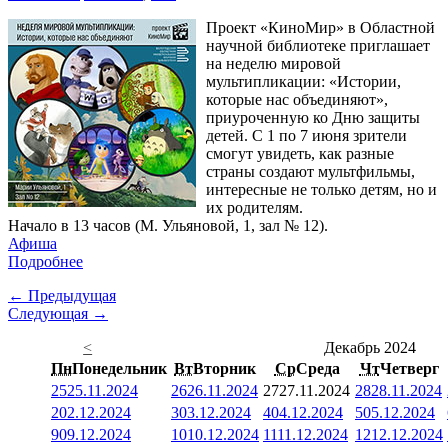
Проект «КиноМир» в Областной
научной библиотеке приглашает
на неделю мировой
мультипликации: «Истории,
которые нас объединяют»,
приуроченную ко Дню защиты
детей. С 1 по 7 июня зрители
смогут увидеть, как разные
страны создают мультфильмы,
интересные не только детям, но и
их родителям.
Начало в 13 часов (М. Ульяновой, 1, зал № 12).
Афиша
Подробнее
← Предыдущая
Следующая →
<
Декабрь 2024
Пн
Понедельник
Вт
Вторник
Ср
Среда
Чт
Четверг
25
25.11.2024
26
26.11.2024
27
27.11.2024
28
28.11.2024
2
02.12.2024
3
03.12.2024
4
04.12.2024
5
05.12.2024
9
09.12.2024
10
10.12.2024
11
11.12.2024
12
12.12.2024