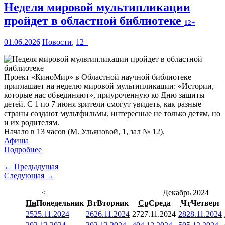
Неделя мировой мультипликации
пройдет в областной библиотеке
12+
01.06.2026
Новости
,
12+
Проект «КиноМир» в Областной научной библиотеке
приглашает на неделю мировой мультипликации: «Истории,
которые нас объединяют», приуроченную ко Дню защиты
детей. С 1 по 7 июня зрители смогут увидеть, как разные
страны создают мультфильмы, интересные не только детям, но
и их родителям.
Начало в 13 часов (М. Ульяновой, 1, зал № 12).
Афиша
Подробнее
← Предыдущая
Следующая →
<
Декабрь 2024
Пн
Понедельник
Вт
Вторник
Ср
Среда
Чт
Четверг
25
25.11.2024
26
26.11.2024
27
27.11.2024
28
28.11.2024