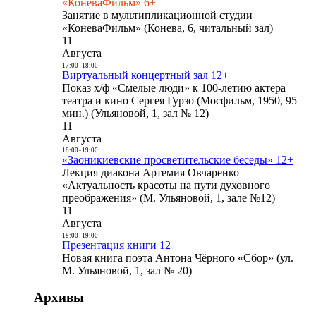
«КоневаФильм» 6+
Занятие в мультипликационной студии
«КоневаФильм» (Конева, 6, читальный зал)
11
Августа
17:00
-
18:00
Виртуальный концертный зал 12+
Показ х/ф «Смелые люди» к 100-летию актера
театра и кино Сергея Гурзо (Мосфильм, 1950, 95
мин.) (Ульяновой, 1, зал № 12)
11
Августа
18:00
-
19:00
«Заоникиевские просветительские беседы» 12+
Лекция диакона Артемия Овчаренко
«Актуальность красоты на пути духовного
преображения» (М. Ульяновой, 1, зале №12)
11
Августа
18:00
-
19:00
Презентация книги 12+
Новая книга поэта Антона Чёрного «Сбор» (ул.
М. Ульяновой, 1, зал № 20)
Архивы