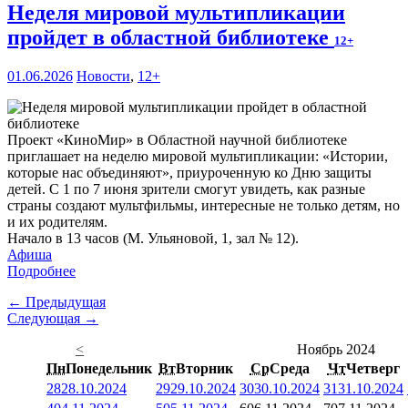
Неделя мировой мультипликации
пройдет в областной библиотеке
12+
01.06.2026
Новости
,
12+
Проект «КиноМир» в Областной научной библиотеке
приглашает на неделю мировой мультипликации: «Истории,
которые нас объединяют», приуроченную ко Дню защиты
детей. С 1 по 7 июня зрители смогут увидеть, как разные
страны создают мультфильмы, интересные не только детям, но
и их родителям.
Начало в 13 часов (М. Ульяновой, 1, зал № 12).
Афиша
Подробнее
← Предыдущая
Следующая →
<
Ноябрь 2024
Пн
Понедельник
Вт
Вторник
Ср
Среда
Чт
Четверг
28
28.10.2024
29
29.10.2024
30
30.10.2024
31
31.10.2024