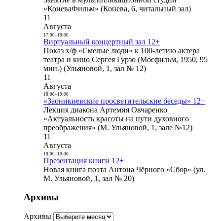
«КоневаФильм» (Конева, 6, читальный зал)
11
Августа
17:00
-
18:00
Виртуальный концертный зал 12+
Показ х/ф «Смелые люди» к 100-летию актера
театра и кино Сергея Гурзо (Мосфильм, 1950, 95
мин.) (Ульяновой, 1, зал № 12)
11
Августа
18:00
-
19:00
«Заоникиевские просветительские беседы» 12+
Лекция диакона Артемия Овчаренко
«Актуальность красоты на пути духовного
преображения» (М. Ульяновой, 1, зале №12)
11
Августа
18:00
-
19:00
Презентация книги 12+
Новая книга поэта Антона Чёрного «Сбор» (ул.
М. Ульяновой, 1, зал № 20)
Архивы
Архивы