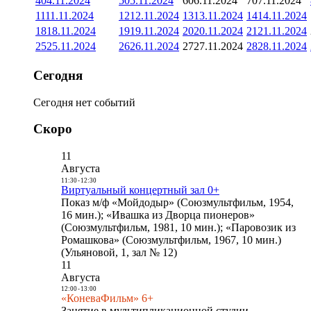
4
04.11.2024
5
05.11.2024
6
06.11.2024
7
07.11.2024
11
11.11.2024
12
12.11.2024
13
13.11.2024
14
14.11.2024
18
18.11.2024
19
19.11.2024
20
20.11.2024
21
21.11.2024
25
25.11.2024
26
26.11.2024
27
27.11.2024
28
28.11.2024
Сегодня
Сегодня нет событий
Скоро
11
Августа
11:30
-
12:30
Виртуальный концертный зал 0+
Показ м/ф «Мойдодыр» (Союзмультфильм, 1954,
16 мин.); «Ивашка из Дворца пионеров»
(Союзмультфильм, 1981, 10 мин.); «Паровозик из
Ромашкова» (Союзмультфильм, 1967, 10 мин.)
(Ульяновой, 1, зал № 12)
11
Августа
12:00
-
13:00
«КоневаФильм» 6+
Занятие в мультипликационной студии