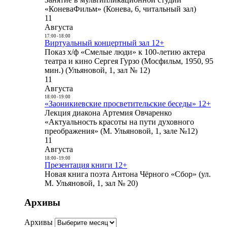
«КоневаФильм» (Конева, 6, читальный зал)
11
Августа
17:00
-
18:00
Виртуальный концертный зал 12+
Показ х/ф «Смелые люди» к 100-летию актера
театра и кино Сергея Гурзо (Мосфильм, 1950, 95
мин.) (Ульяновой, 1, зал № 12)
11
Августа
18:00
-
19:00
«Заоникиевские просветительские беседы» 12+
Лекция диакона Артемия Овчаренко
«Актуальность красоты на пути духовного
преображения» (М. Ульяновой, 1, зале №12)
11
Августа
18:00
-
19:00
Презентация книги 12+
Новая книга поэта Антона Чёрного «Сбор» (ул.
М. Ульяновой, 1, зал № 20)
Архивы
Архивы