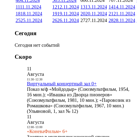
4
04.11.2024
5
05.11.2024
6
06.11.2024
7
07.11.2024
11
11.11.2024
12
12.11.2024
13
13.11.2024
14
14.11.2024
18
18.11.2024
19
19.11.2024
20
20.11.2024
21
21.11.2024
25
25.11.2024
26
26.11.2024
27
27.11.2024
28
28.11.2024
Сегодня
Сегодня нет событий
Скоро
11
Августа
11:30
-
12:30
Виртуальный концертный зал 0+
Показ м/ф «Мойдодыр» (Союзмультфильм, 1954,
16 мин.); «Ивашка из Дворца пионеров»
(Союзмультфильм, 1981, 10 мин.); «Паровозик из
Ромашкова» (Союзмультфильм, 1967, 10 мин.)
(Ульяновой, 1, зал № 12)
11
Августа
12:00
-
13:00
«КоневаФильм» 6+
Занятие в мультипликационной студии