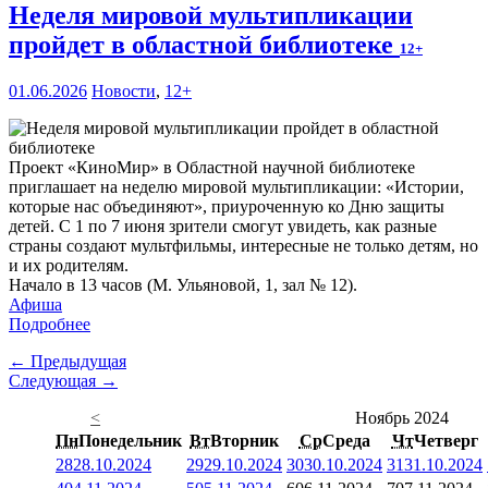
Неделя мировой мультипликации
пройдет в областной библиотеке
12+
01.06.2026
Новости
,
12+
Проект «КиноМир» в Областной научной библиотеке
приглашает на неделю мировой мультипликации: «Истории,
которые нас объединяют», приуроченную ко Дню защиты
детей. С 1 по 7 июня зрители смогут увидеть, как разные
страны создают мультфильмы, интересные не только детям, но
и их родителям.
Начало в 13 часов (М. Ульяновой, 1, зал № 12).
Афиша
Подробнее
← Предыдущая
Следующая →
<
Ноябрь 2024
Пн
Понедельник
Вт
Вторник
Ср
Среда
Чт
Четверг
28
28.10.2024
29
29.10.2024
30
30.10.2024
31
31.10.2024