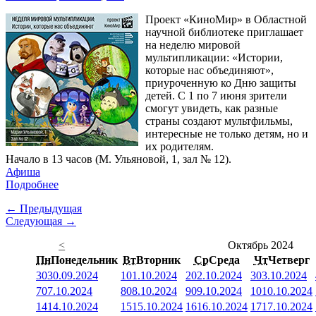
Проект «КиноМир» в Областной
научной библиотеке приглашает
на неделю мировой
мультипликации: «Истории,
которые нас объединяют»,
приуроченную ко Дню защиты
детей. С 1 по 7 июня зрители
смогут увидеть, как разные
страны создают мультфильмы,
интересные не только детям, но и
их родителям.
Начало в 13 часов (М. Ульяновой, 1, зал № 12).
Афиша
Подробнее
← Предыдущая
Следующая →
<
Октябрь 2024
Пн
Понедельник
Вт
Вторник
Ср
Среда
Чт
Четверг
30
30.09.2024
1
01.10.2024
2
02.10.2024
3
03.10.2024
7
07.10.2024
8
08.10.2024
9
09.10.2024
10
10.10.2024
14
14.10.2024
15
15.10.2024
16
16.10.2024
17
17.10.2024