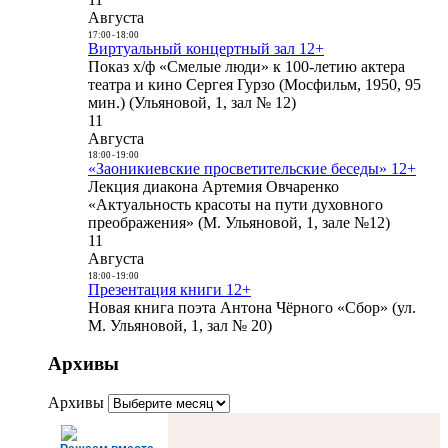
Августа
17:00
-
18:00
Виртуальный концертный зал 12+
Показ х/ф «Смелые люди» к 100-летию актера
театра и кино Сергея Гурзо (Мосфильм, 1950, 95
мин.) (Ульяновой, 1, зал № 12)
11
Августа
18:00
-
19:00
«Заоникиевские просветительские беседы» 12+
Лекция диакона Артемия Овчаренко
«Актуальность красоты на пути духовного
преображения» (М. Ульяновой, 1, зале №12)
11
Августа
18:00
-
19:00
Презентация книги 12+
Новая книга поэта Антона Чёрного «Сбор» (ул.
М. Ульяновой, 1, зал № 20)
Архивы
Архивы