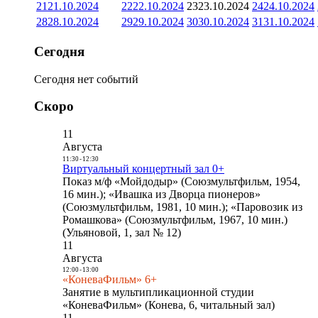
21
21.10.2024
22
22.10.2024
23
23.10.2024
24
24.10.2024
28
28.10.2024
29
29.10.2024
30
30.10.2024
31
31.10.2024
Сегодня
Сегодня нет событий
Скоро
11
Августа
11:30
-
12:30
Виртуальный концертный зал 0+
Показ м/ф «Мойдодыр» (Союзмультфильм, 1954,
16 мин.); «Ивашка из Дворца пионеров»
(Союзмультфильм, 1981, 10 мин.); «Паровозик из
Ромашкова» (Союзмультфильм, 1967, 10 мин.)
(Ульяновой, 1, зал № 12)
11
Августа
12:00
-
13:00
«КоневаФильм» 6+
Занятие в мультипликационной студии
«КоневаФильм» (Конева, 6, читальный зал)
11