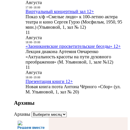
Августа
17:00
-
18:00
Виртуальный концертный зал 12+
Показ х/ф «Смелые люди» к 100-летию актера
театра и кино Сергея Гурзо (Мосфильм, 1950, 95
мин.) (Ульяновой, 1, зал № 12)
11
Августа
18:00
-
19:00
«Заоникиевские просветительские беседы» 12+
Лекция диакона Артемия Овчаренко
«Актуальность красоты на пути духовного
преображения» (М. Ульяновой, 1, зале №12)
11
Августа
18:00
-
19:00
Презентация книги 12+
Новая книга поэта Антона Чёрного «Сбор» (ул.
М. Ульяновой, 1, зал № 20)
Архивы
Архивы
Решаем вместе