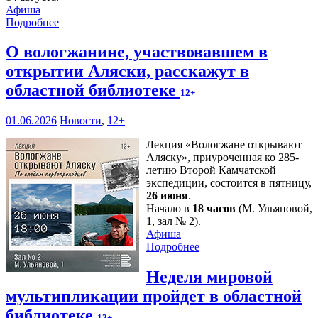
Афиша
Подробнее
О вологжанине, участвовавшем в
открытии Аляски, расскажут в
областной библиотеке
12+
01.06.2026
Новости
,
12+
Лекция «Вологжане открывают
Аляску», приуроченная ко 285-
летию Второй Камчатской
экспедиции, состоится в пятницу,
26 июня
.
Начало в
18 часов
(М. Ульяновой,
1, зал № 2).
Афиша
Подробнее
Неделя мировой
мультипликации пройдет в областной
библиотеке
12+