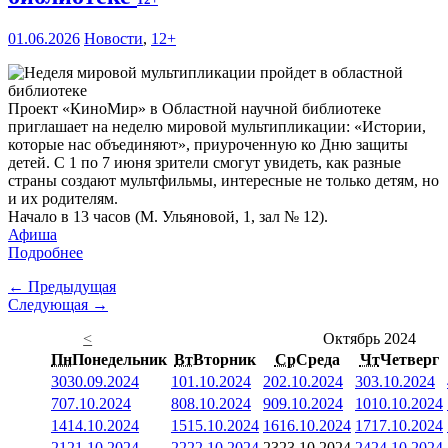
01.06.2026
Новости
,
12+
Проект «КиноМир» в Областной научной библиотеке
приглашает на неделю мировой мультипликации: «Истории,
которые нас объединяют», приуроченную ко Дню защиты
детей. С 1 по 7 июня зрители смогут увидеть, как разные
страны создают мультфильмы, интересные не только детям, но
и их родителям.
Начало в 13 часов (М. Ульяновой, 1, зал № 12).
Афиша
Подробнее
← Предыдущая
Следующая →
<
Октябрь 2024
Пн
Понедельник
Вт
Вторник
Ср
Среда
Чт
Четверг
30
30.09.2024
1
01.10.2024
2
02.10.2024
3
03.10.2024
7
07.10.2024
8
08.10.2024
9
09.10.2024
10
10.10.2024
14
14.10.2024
15
15.10.2024
16
16.10.2024
17
17.10.2024
21
21.10.2024
22
22.10.2024
23
23.10.2024
24
24.10.2024