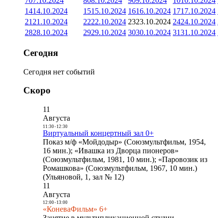
7
07.10.2024
8
08.10.2024
9
09.10.2024
10
10.10.2024
14
14.10.2024
15
15.10.2024
16
16.10.2024
17
17.10.2024
21
21.10.2024
22
22.10.2024
23
23.10.2024
24
24.10.2024
28
28.10.2024
29
29.10.2024
30
30.10.2024
31
31.10.2024
Сегодня
Сегодня нет событий
Скоро
11
Августа
11:30
-
12:30
Виртуальный концертный зал 0+
Показ м/ф «Мойдодыр» (Союзмультфильм, 1954,
16 мин.); «Ивашка из Дворца пионеров»
(Союзмультфильм, 1981, 10 мин.); «Паровозик из
Ромашкова» (Союзмультфильм, 1967, 10 мин.)
(Ульяновой, 1, зал № 12)
11
Августа
12:00
-
13:00
«КоневаФильм» 6+
Занятие в мультипликационной студии