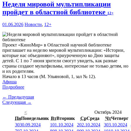
Неделя мировой мультипликации
пройдет в областной библиотеке
12+
01.06.2026
Новости
,
12+
Проект «КиноМир» в Областной научной библиотеке
приглашает на неделю мировой мультипликации: «Истории,
которые нас объединяют», приуроченную ко Дню защиты
детей. С 1 по 7 июня зрители смогут увидеть, как разные
страны создают мультфильмы, интересные не только детям, но
и их родителям.
Начало в 13 часов (М. Ульяновой, 1, зал № 12).
Афиша
Подробнее
← Предыдущая
Следующая →
<
Октябрь 2024
Пн
Понедельник
Вт
Вторник
Ср
Среда
Чт
Четверг
30
30.09.2024
1
01.10.2024
2
02.10.2024
3
03.10.2024