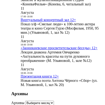
«КоневаФильм» (Конева, 6, читальный зал)
11
Августа
17:00
-
18:00
Виртуальный концертный зал 12+
Показ х/ф «Смелые люди» к 100-летию актера
театра и кино Сергея Гурзо (Мосфильм, 1950, 95
мин.) (Ульяновой, 1, зал № 12)
11
Августа
18:00
-
19:00
«Заоникиевские просветительские беседы» 12+
Лекция диакона Артемия Овчаренко
«Актуальность красоты на пути духовного
преображения» (М. Ульяновой, 1, зале №12)
11
Августа
18:00
-
19:00
Презентация книги 12+
Новая книга поэта Антона Чёрного «Сбор» (ул.
М. Ульяновой, 1, зал № 20)
Архивы
Архивы