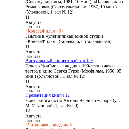
(Союзмультфильм, 1981, 10 мин.); «Паровозик из
Ромашкова» (Союзмультфильм, 1967, 10 мин.)
(Ульяновой, 1, зал № 12)
11
Августа
12:00
-
13:00
«КоневаФильм» 6+
Занятие в мультипликационной студии
«КоневаФильм» (Конева, 6, читальный зал)
11
Августа
17:00
-
18:00
Виртуальный концертный зал 12+
Показ х/ф «Смелые люди» к 100-летию актера
театра и кино Сергея Гурзо (Мосфильм, 1950, 95
мин.) (Ульяновой, 1, зал № 12)
11
Августа
18:00
-
19:00
Презентация книги 12+
Новая книга поэта Антона Чёрного «Сбор» (ул.
М. Ульяновой, 1, зал № 20)
12
Августа
12:00
-
13:00
«Читающая лошадка» 6+