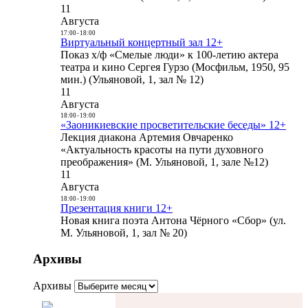
11
Августа
17:00
-
18:00
Виртуальный концертный зал 12+
Показ х/ф «Смелые люди» к 100-летию актера
театра и кино Сергея Гурзо (Мосфильм, 1950, 95
мин.) (Ульяновой, 1, зал № 12)
11
Августа
18:00
-
19:00
«Заоникиевские просветительские беседы» 12+
Лекция диакона Артемия Овчаренко
«Актуальность красоты на пути духовного
преображения» (М. Ульяновой, 1, зале №12)
11
Августа
18:00
-
19:00
Презентация книги 12+
Новая книга поэта Антона Чёрного «Сбор» (ул.
М. Ульяновой, 1, зал № 20)
Архивы
Архивы