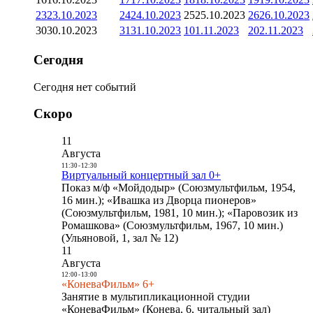
23
23.10.2023
24
24.10.2023
25
25.10.2023
26
26.10.2023
30
30.10.2023
31
31.10.2023
1
01.11.2023
2
02.11.2023
Сегодня
Сегодня нет событий
Скоро
11
Августа
11:30
-
12:30
Виртуальный концертный зал 0+
Показ м/ф «Мойдодыр» (Союзмультфильм, 1954,
16 мин.); «Ивашка из Дворца пионеров»
(Союзмультфильм, 1981, 10 мин.); «Паровозик из
Ромашкова» (Союзмультфильм, 1967, 10 мин.)
(Ульяновой, 1, зал № 12)
11
Августа
12:00
-
13:00
«КоневаФильм» 6+
Занятие в мультипликационной студии
«КоневаФильм» (Конева, 6, читальный зал)