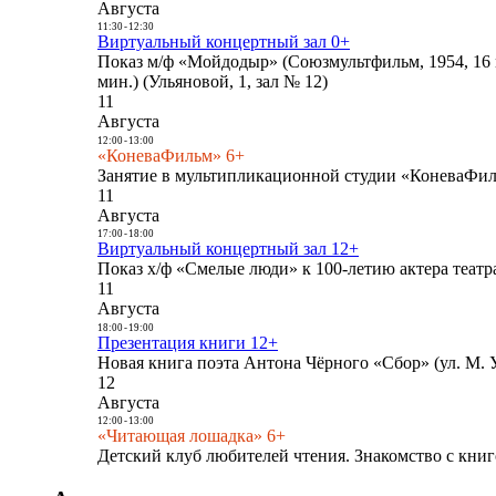
Августа
11:30
-
12:30
Виртуальный концертный зал 0+
Показ м/ф «Мойдодыр» (Союзмультфильм, 1954, 16 
мин.) (Ульяновой, 1, зал № 12)
11
Августа
12:00
-
13:00
«КоневаФильм» 6+
Занятие в мультипликационной студии «КоневаФиль
11
Августа
17:00
-
18:00
Виртуальный концертный зал 12+
Показ х/ф «Смелые люди» к 100-летию актера театра
11
Августа
18:00
-
19:00
Презентация книги 12+
Новая книга поэта Антона Чёрного «Сбор» (ул. М. У
12
Августа
12:00
-
13:00
«Читающая лошадка» 6+
Детский клуб любителей чтения. Знакомство с книг