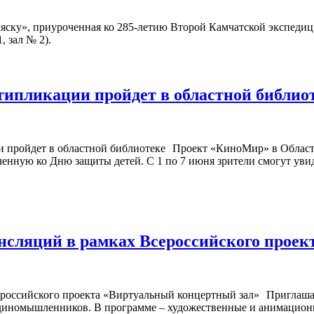
ску», приуроченная ко 285-летию Второй Камчатской экспедици
, зал № 2).
типликации пройдет в областной библио
Проект «КиноМир» в Област
енную ко Дню защиты детей. С 1 по 7 июня зрители смогут увид
ансляций в рамках Всероссийского прое
Приглашае
у единомышленников. В программе – художественные и анимацио