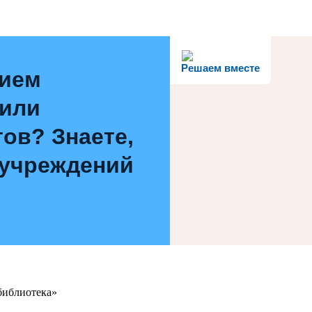
Решаем вместе
нием
 или
ов? Знаете,
 учреждений
библиотека»