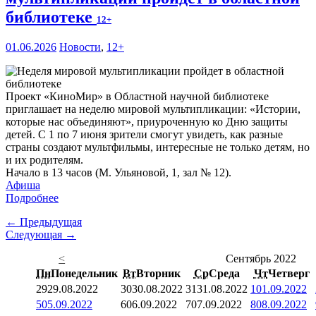
библиотеке
12+
01.06.2026
Новости
,
12+
Проект «КиноМир» в Областной научной библиотеке
приглашает на неделю мировой мультипликации: «Истории,
которые нас объединяют», приуроченную ко Дню защиты
детей. С 1 по 7 июня зрители смогут увидеть, как разные
страны создают мультфильмы, интересные не только детям, но
и их родителям.
Начало в 13 часов (М. Ульяновой, 1, зал № 12).
Афиша
Подробнее
← Предыдущая
Следующая →
<
Сентябрь 2022
Пн
Понедельник
Вт
Вторник
Ср
Среда
Чт
Четверг
29
29.08.2022
30
30.08.2022
31
31.08.2022
1
01.09.2022
5
05.09.2022
6
06.09.2022
7
07.09.2022
8
08.09.2022