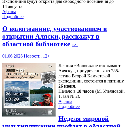
Экспозиция будут открыта для свободного посещения до
14 августа.
Афиша
Подробнее
О вологжанине, участвовавшем в
открытии Аляски, расскажут в
областной библиотеке
12+
01.06.2026
Новости
,
12+
Лекция «Вологжане открывают
Аляску», приуроченная ко 285-
летию Второй Камчатской
экспедиции, состоится в пятницу,
26 июня
.
Начало в
18 часов
(М. Ульяновой,
1, зал № 2).
Афиша
Подробнее
Неделя мировой
мультипликации пройдет в областной