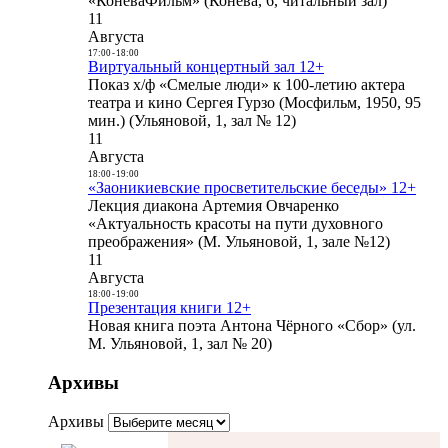
«КоневаФильм» (Конева, 6, читальный зал)
11
Августа
17:00
-
18:00
Виртуальный концертный зал 12+
Показ х/ф «Смелые люди» к 100-летию актера
театра и кино Сергея Гурзо (Мосфильм, 1950, 95
мин.) (Ульяновой, 1, зал № 12)
11
Августа
18:00
-
19:00
«Заоникиевские просветительские беседы» 12+
Лекция диакона Артемия Овчаренко
«Актуальность красоты на пути духовного
преображения» (М. Ульяновой, 1, зале №12)
11
Августа
18:00
-
19:00
Презентация книги 12+
Новая книга поэта Антона Чёрного «Сбор» (ул.
М. Ульяновой, 1, зал № 20)
Архивы
Архивы