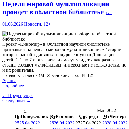
Неделя мировой мультипликации
пройдет в областной библиотеке
12+
01.06.2026
Новости
,
12+
Проект «КиноМир» в Областной научной библиотеке
приглашает на неделю мировой мультипликации: «Истории,
которые нас объединяют», приуроченную ко Дню защиты
детей. С 1 по 7 июня зрители смогут увидеть, как разные
страны создают мультфильмы, интересные не только детям, но
и их родителям.
Начало в 13 часов (М. Ульяновой, 1, зал № 12).
Афиша
Подробнее
← Предыдущая
Следующая →
<
Май 2022
Пн
Понедельник
Вт
Вторник
Ср
Среда
Чт
Четверг
25
25.04.2022
26
26.04.2022
27
27.04.2022
28
28.04.2022