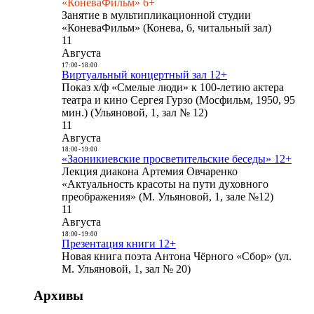
«КоневаФильм» 6+
Занятие в мультипликационной студии
«КоневаФильм» (Конева, 6, читальный зал)
11
Августа
17:00
-
18:00
Виртуальный концертный зал 12+
Показ х/ф «Смелые люди» к 100-летию актера
театра и кино Сергея Гурзо (Мосфильм, 1950, 95
мин.) (Ульяновой, 1, зал № 12)
11
Августа
18:00
-
19:00
«Заоникиевские просветительские беседы» 12+
Лекция диакона Артемия Овчаренко
«Актуальность красоты на пути духовного
преображения» (М. Ульяновой, 1, зале №12)
11
Августа
18:00
-
19:00
Презентация книги 12+
Новая книга поэта Антона Чёрного «Сбор» (ул.
М. Ульяновой, 1, зал № 20)
Архивы