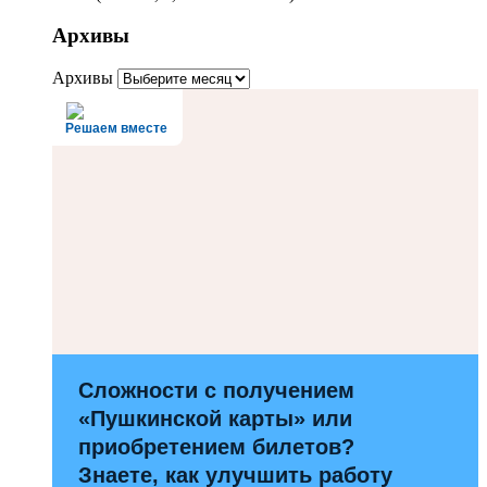
Архивы
Архивы
Решаем вместе
Сложности с получением
«Пушкинской карты» или
приобретением билетов?
Знаете, как улучшить работу