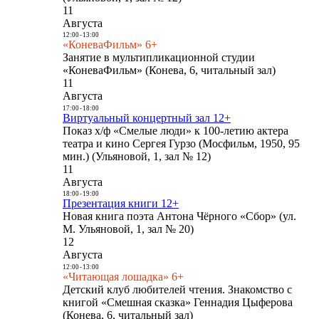
11
Августа
12:00
-
13:00
«КоневаФильм» 6+
Занятие в мультипликационной студии
«КоневаФильм» (Конева, 6, читальный зал)
11
Августа
17:00
-
18:00
Виртуальный концертный зал 12+
Показ х/ф «Смелые люди» к 100-летию актера
театра и кино Сергея Гурзо (Мосфильм, 1950, 95
мин.) (Ульяновой, 1, зал № 12)
11
Августа
18:00
-
19:00
Презентация книги 12+
Новая книга поэта Антона Чёрного «Сбор» (ул.
М. Ульяновой, 1, зал № 20)
12
Августа
12:00
-
13:00
«Читающая лошадка» 6+
Детский клуб любителей чтения. Знакомство с
книгой «Смешная сказка» Геннадия Цыферова
(Конева, 6, читальный зал)