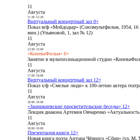
11
Августа
11:30
-
12:30
Виртуальный концертный зал 0+
Показ м/ф «Мойдодыр» (Союзмультфильм, 1954, 16 
мин.) (Ульяновой, 1, зал № 12)
11
Августа
12:00
-
13:00
«КоневаФильм» 6+
Занятие в мультипликационной студии «КоневаФиль
11
Августа
17:00
-
18:00
Виртуальный концертный зал 12+
Показ х/ф «Смелые люди» к 100-летию актера театра
11
Августа
18:00
-
19:00
«Заоникиевские просветительские беседы» 12+
Лекция диакона Артемия Овчаренко «Актуальность 
11
Августа
18:00
-
19:00
Презентация книги 12+
Новая книга поэта Антона Чёрного «Сбор» (ул. М. У