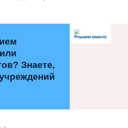
Решаем вместе
нием
 или
ов? Знаете,
 учреждений