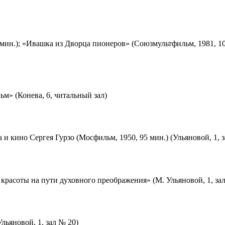
мин.); «Ивашка из Дворца пионеров» (Союзмультфильм, 1981, 10
м» (Конева, 6, читальный зал)
 и кино Сергея Гурзо (Мосфильм, 1950, 95 мин.) (Ульяновой, 1, 
красоты на пути духовного преображения» (М. Ульяновой, 1, за
льяновой, 1, зал № 20)