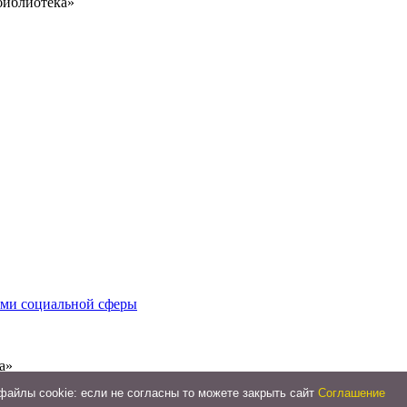
библиотека»
иями социальной сферы
а»
айлы cookie: если не согласны то можете закрыть сайт
Соглашение