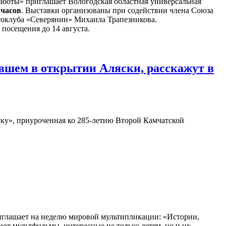
боты» приглашает Вологодская областная универсальная
 часов
. Выставки организованы при содействии члена Союза
токлуба «Северянин» Михаила Трапезникова.
 посещения до 14 августа.
вшем в открытии Аляски, расскажут в
ку», приуроченная ко 285-летию Второй Камчатской
глашает на неделю мировой мультипликации: «Истории,
ают мультфильмы, интересные не только детям, но и их