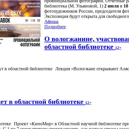
провинциальной фотографии. Отчетные ра
библиотека (М. Ульяновой, 1)
2 июля
в
18
фотохудожников России, председателя фо
Экспозиция будут открыта для свободного
Афиша
Подробнее
О вологжанине, участвова
областной библиотеке
12+
Лекция «Вологжане открывают Аляс
ет в областной библиотеке
12+
Проект «КиноМир» в Областной научной библиотеке при
С 1 по 7 июня зрители смогут увидеть, как разные страны созд