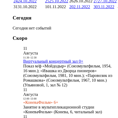
24
24.10.2022
25
25.10.2022
26
26.10.2022
27
27.10.2022
31
31.10.2022
1
01.11.2022
2
02.11.2022
3
03.11.2022
Сегодня
Сегодня нет событий
Скоро
11
Августа
11:30
-
12:30
Виртуальный концертный зал 0+
Показ м/ф «Мойдодыр» (Союзмультфильм, 1954,
16 мин.); «Ивашка из Дворца пионеров»
(Союзмультфильм, 1981, 10 мин.); «Паровозик из
Ромашкова» (Союзмультфильм, 1967, 10 мин.)
(Ульяновой, 1, зал № 12)
11
Августа
12:00
-
13:00
«КоневаФильм» 6+
Занятие в мультипликационной студии
«КоневаФильм» (Конева, 6, читальный зал)
11