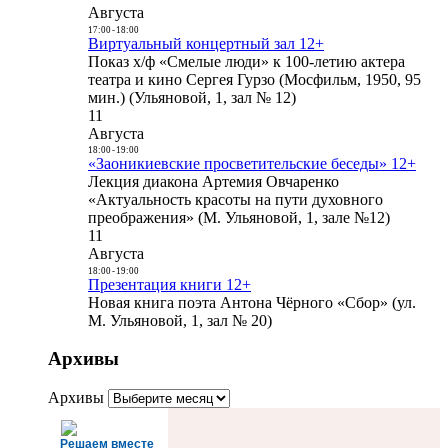
Августа
17:00
-
18:00
Виртуальный концертный зал 12+
Показ х/ф «Смелые люди» к 100-летию актера
театра и кино Сергея Гурзо (Мосфильм, 1950, 95
мин.) (Ульяновой, 1, зал № 12)
11
Августа
18:00
-
19:00
«Заоникиевские просветительские беседы» 12+
Лекция диакона Артемия Овчаренко
«Актуальность красоты на пути духовного
преображения» (М. Ульяновой, 1, зале №12)
11
Августа
18:00
-
19:00
Презентация книги 12+
Новая книга поэта Антона Чёрного «Сбор» (ул.
М. Ульяновой, 1, зал № 20)
Архивы
Архивы
Решаем вместе