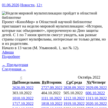
01.06.2026
Новости
,
12+
Проект «КиноМир» в Областной научной библиотеке
приглашает на неделю мировой мультипликации: «Истории,
которые нас объединяют», приуроченную ко Дню защиты
детей. С 1 по 7 июня зрители смогут увидеть, как разные
страны создают мультфильмы, интересные не только детям, но
и их родителям.
Начало в 13 часов (М. Ульяновой, 1, зал № 12).
Афиша
Подробнее
← Предыдущая
Следующая →
<
Октябрь 2022
Пн
Понедельник
Вт
Вторник
Ср
Среда
Чт
Четверг
26
26.09.2022
27
27.09.2022
28
28.09.2022
29
29.09.2022
3
03.10.2022
4
04.10.2022
5
05.10.2022
6
06.10.2022
10
10.10.2022
11
11.10.2022
12
12.10.2022
13
13.10.2022
17
17.10.2022
18
18.10.2022
19
19.10.2022
20
20.10.2022