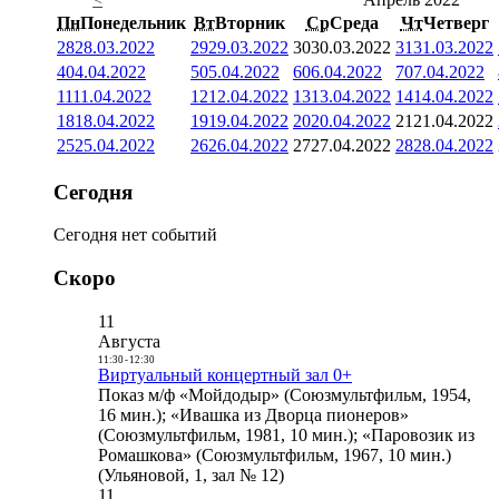
Пн
Понедельник
Вт
Вторник
Ср
Среда
Чт
Четверг
28
28.03.2022
29
29.03.2022
30
30.03.2022
31
31.03.2022
4
04.04.2022
5
05.04.2022
6
06.04.2022
7
07.04.2022
11
11.04.2022
12
12.04.2022
13
13.04.2022
14
14.04.2022
18
18.04.2022
19
19.04.2022
20
20.04.2022
21
21.04.2022
25
25.04.2022
26
26.04.2022
27
27.04.2022
28
28.04.2022
Сегодня
Сегодня нет событий
Скоро
11
Августа
11:30
-
12:30
Виртуальный концертный зал 0+
Показ м/ф «Мойдодыр» (Союзмультфильм, 1954,
16 мин.); «Ивашка из Дворца пионеров»
(Союзмультфильм, 1981, 10 мин.); «Паровозик из
Ромашкова» (Союзмультфильм, 1967, 10 мин.)
(Ульяновой, 1, зал № 12)
11