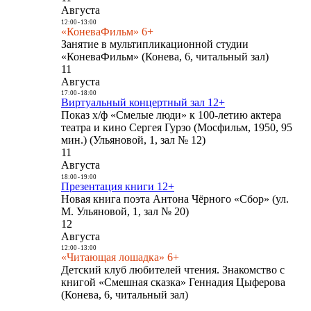
Августа
12:00
-
13:00
«КоневаФильм» 6+
Занятие в мультипликационной студии
«КоневаФильм» (Конева, 6, читальный зал)
11
Августа
17:00
-
18:00
Виртуальный концертный зал 12+
Показ х/ф «Смелые люди» к 100-летию актера
театра и кино Сергея Гурзо (Мосфильм, 1950, 95
мин.) (Ульяновой, 1, зал № 12)
11
Августа
18:00
-
19:00
Презентация книги 12+
Новая книга поэта Антона Чёрного «Сбор» (ул.
М. Ульяновой, 1, зал № 20)
12
Августа
12:00
-
13:00
«Читающая лошадка» 6+
Детский клуб любителей чтения. Знакомство с
книгой «Смешная сказка» Геннадия Цыферова
(Конева, 6, читальный зал)