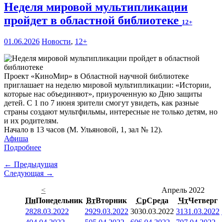
Неделя мировой мультипликации
пройдет в областной библиотеке
12+
01.06.2026
Новости
,
12+
Проект «КиноМир» в Областной научной библиотеке
приглашает на неделю мировой мультипликации: «Истории,
которые нас объединяют», приуроченную ко Дню защиты
детей. С 1 по 7 июня зрители смогут увидеть, как разные
страны создают мультфильмы, интересные не только детям, но
и их родителям.
Начало в 13 часов (М. Ульяновой, 1, зал № 12).
Афиша
Подробнее
← Предыдущая
Следующая →
<
Апрель 2022
Пн
Понедельник
Вт
Вторник
Ср
Среда
Чт
Четверг
28
28.03.2022
29
29.03.2022
30
30.03.2022
31
31.03.2022