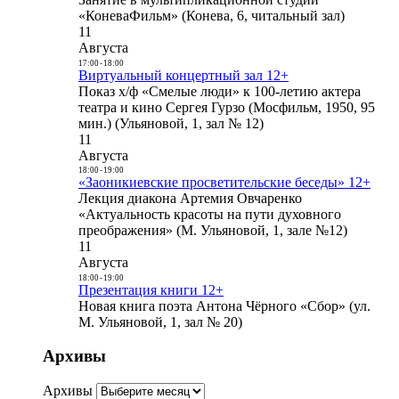
«КоневаФильм» (Конева, 6, читальный зал)
11
Августа
17:00
-
18:00
Виртуальный концертный зал 12+
Показ х/ф «Смелые люди» к 100-летию актера
театра и кино Сергея Гурзо (Мосфильм, 1950, 95
мин.) (Ульяновой, 1, зал № 12)
11
Августа
18:00
-
19:00
«Заоникиевские просветительские беседы» 12+
Лекция диакона Артемия Овчаренко
«Актуальность красоты на пути духовного
преображения» (М. Ульяновой, 1, зале №12)
11
Августа
18:00
-
19:00
Презентация книги 12+
Новая книга поэта Антона Чёрного «Сбор» (ул.
М. Ульяновой, 1, зал № 20)
Архивы
Архивы