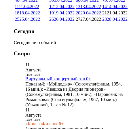
4
04.04.2022
5
05.04.2022
6
06.04.2022
7
07.04.2022
11
11.04.2022
12
12.04.2022
13
13.04.2022
14
14.04.2022
18
18.04.2022
19
19.04.2022
20
20.04.2022
21
21.04.2022
25
25.04.2022
26
26.04.2022
27
27.04.2022
28
28.04.2022
Сегодня
Сегодня нет событий
Скоро
11
Августа
11:30
-
12:30
Виртуальный концертный зал 0+
Показ м/ф «Мойдодыр» (Союзмультфильм, 1954,
16 мин.); «Ивашка из Дворца пионеров»
(Союзмультфильм, 1981, 10 мин.); «Паровозик из
Ромашкова» (Союзмультфильм, 1967, 10 мин.)
(Ульяновой, 1, зал № 12)
11
Августа
12:00
-
13:00
«КоневаФильм» 6+
Занятие в мультипликационной студии