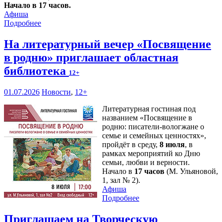
Начало в 17 часов.
Афиша
Подробнее
На литературный вечер «Посвящение
в родню» приглашает областная
библиотека
12+
01.07.2026
Новости
,
12+
Литературная гостиная под
названием «Посвящение в
родню: писатели-вологжане о
семье и семейных ценностях»,
пройдёт в среду,
8 июля
, в
рамках мероприятий ко Дню
семьи, любви и верности.
Начало в
17 часов
(М. Ульяновой,
1, зал № 2).
Афиша
Подробнее
Приглашаем на Творческую