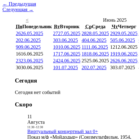
← Предыдущая
Следующая →
<
Июнь 2025
Пн
Понедельник
Вт
Вторник
Ср
Среда
Чт
Четверг
26
26.05.2025
27
27.05.2025
28
28.05.2025
29
29.05.2025
2
02.06.2025
3
03.06.2025
4
04.06.2025
5
05.06.2025
9
09.06.2025
10
10.06.2025
11
11.06.2025
12
12.06.2025
16
16.06.2025
17
17.06.2025
18
18.06.2025
19
19.06.2025
23
23.06.2025
24
24.06.2025
25
25.06.2025
26
26.06.2025
30
30.06.2025
1
01.07.2025
2
02.07.2025
3
03.07.2025
Сегодня
Сегодня нет событий
Скоро
11
Августа
11:30
-
12:30
Виртуальный концертный зал 0+
Показ м/ф «Мойдодыр» (Союзмультфильм, 1954,