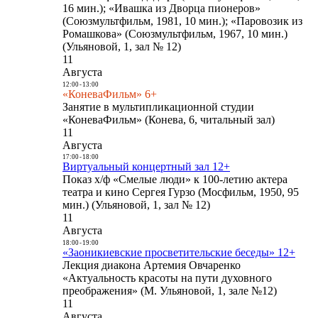
16 мин.); «Ивашка из Дворца пионеров»
(Союзмультфильм, 1981, 10 мин.); «Паровозик из
Ромашкова» (Союзмультфильм, 1967, 10 мин.)
(Ульяновой, 1, зал № 12)
11
Августа
12:00
-
13:00
«КоневаФильм» 6+
Занятие в мультипликационной студии
«КоневаФильм» (Конева, 6, читальный зал)
11
Августа
17:00
-
18:00
Виртуальный концертный зал 12+
Показ х/ф «Смелые люди» к 100-летию актера
театра и кино Сергея Гурзо (Мосфильм, 1950, 95
мин.) (Ульяновой, 1, зал № 12)
11
Августа
18:00
-
19:00
«Заоникиевские просветительские беседы» 12+
Лекция диакона Артемия Овчаренко
«Актуальность красоты на пути духовного
преображения» (М. Ульяновой, 1, зале №12)
11
Августа