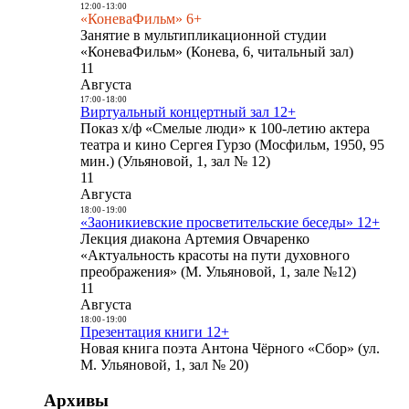
12:00
-
13:00
«КоневаФильм» 6+
Занятие в мультипликационной студии
«КоневаФильм» (Конева, 6, читальный зал)
11
Августа
17:00
-
18:00
Виртуальный концертный зал 12+
Показ х/ф «Смелые люди» к 100-летию актера
театра и кино Сергея Гурзо (Мосфильм, 1950, 95
мин.) (Ульяновой, 1, зал № 12)
11
Августа
18:00
-
19:00
«Заоникиевские просветительские беседы» 12+
Лекция диакона Артемия Овчаренко
«Актуальность красоты на пути духовного
преображения» (М. Ульяновой, 1, зале №12)
11
Августа
18:00
-
19:00
Презентация книги 12+
Новая книга поэта Антона Чёрного «Сбор» (ул.
М. Ульяновой, 1, зал № 20)
Архивы