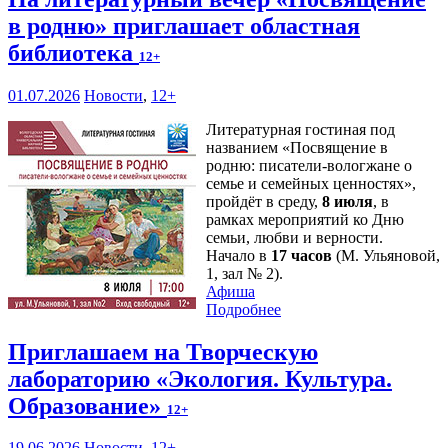
в родню» приглашает областная
библиотека
12+
01.07.2026
Новости
,
12+
Литературная гостиная под
названием «Посвящение в
родню: писатели-вологжане о
семье и семейных ценностях»,
пройдёт в среду,
8 июля
, в
рамках мероприятий ко Дню
семьи, любви и верности.
Начало в
17 часов
(М. Ульяновой,
1, зал № 2).
Афиша
Подробнее
Приглашаем на Творческую
лабораторию «Экология. Культура.
Образование»
12+
19.06.2026
Новости
,
12+