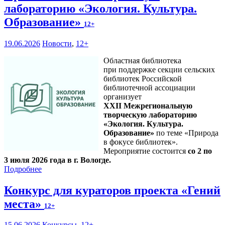
лабораторию «Экология. Культура.
Образование»
12+
19.06.2026
Новости
,
12+
Областная библиотека
при поддержке секции сельских
библиотек Российской
библиотечной ассоциации
организует
XXII Межрегиональную
творческую лабораторию
«Экология. Культура.
Образование»
по теме «Природа
в фокусе библиотек».
Мероприятие состоится
со 2 по
3 июля 2026 года в г. Вологде.
Подробнее
Конкурс для кураторов проекта «Гений
места»
12+
15.06.2026
Конкурсы
,
12+