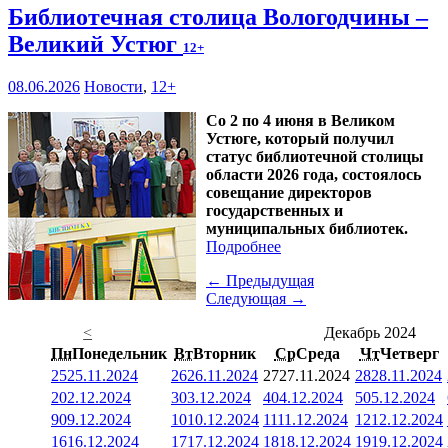
Библиотечная столица Вологодчины –
Великий Устюг
12+
08.06.2026
Новости
,
12+
Со 2 по 4 июня в Великом
Устюге, который получил
статус библиотечной столицы
области 2026 года, состоялось
совещание директоров
государственных и
муниципальных библиотек.
Подробнее
← Предыдущая
Следующая →
<
Декабрь 2024
Пн
Понедельник
Вт
Вторник
Ср
Среда
Чт
Четверг
25
25.11.2024
26
26.11.2024
27
27.11.2024
28
28.11.2024
2
02.12.2024
3
03.12.2024
4
04.12.2024
5
05.12.2024
9
09.12.2024
10
10.12.2024
11
11.12.2024
12
12.12.2024
16
16.12.2024
17
17.12.2024
18
18.12.2024
19
19.12.2024