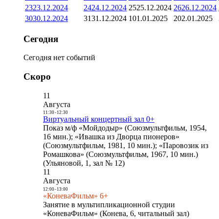
23
23.12.2024
24
24.12.2024
25
25.12.2024
26
26.12.2024
30
30.12.2024
31
31.12.2024
1
01.01.2025
2
02.01.2025
Сегодня
Сегодня нет событий
Скоро
11
Августа
11:30
-
12:30
Виртуальный концертный зал 0+
Показ м/ф «Мойдодыр» (Союзмультфильм, 1954,
16 мин.); «Ивашка из Дворца пионеров»
(Союзмультфильм, 1981, 10 мин.); «Паровозик из
Ромашкова» (Союзмультфильм, 1967, 10 мин.)
(Ульяновой, 1, зал № 12)
11
Августа
12:00
-
13:00
«КоневаФильм» 6+
Занятие в мультипликационной студии
«КоневаФильм» (Конева, 6, читальный зал)