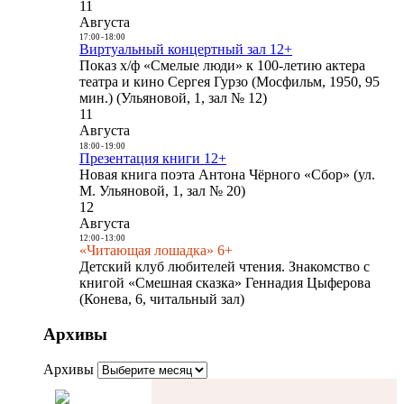
11
Августа
17:00
-
18:00
Виртуальный концертный зал 12+
Показ х/ф «Смелые люди» к 100-летию актера
театра и кино Сергея Гурзо (Мосфильм, 1950, 95
мин.) (Ульяновой, 1, зал № 12)
11
Августа
18:00
-
19:00
Презентация книги 12+
Новая книга поэта Антона Чёрного «Сбор» (ул.
М. Ульяновой, 1, зал № 20)
12
Августа
12:00
-
13:00
«Читающая лошадка» 6+
Детский клуб любителей чтения. Знакомство с
книгой «Смешная сказка» Геннадия Цыферова
(Конева, 6, читальный зал)
Архивы
Архивы