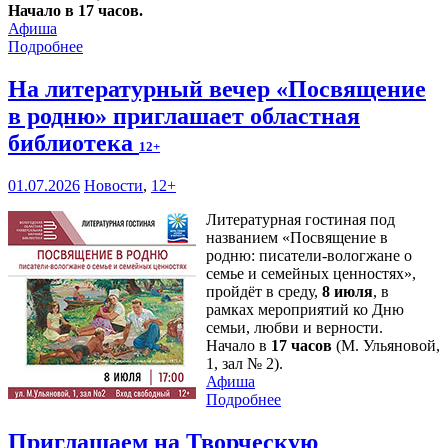
Начало в 17 часов.
Афиша
Подробнее
На литературный вечер «Посвящение
в родню» приглашает областная
библиотека
12+
01.07.2026
Новости
,
12+
Литературная гостиная под
названием «Посвящение в
родню: писатели-вологжане о
семье и семейных ценностях»,
пройдёт в среду,
8 июля
, в
рамках мероприятий ко Дню
семьи, любви и верности.
Начало в
17 часов
(М. Ульяновой,
1, зал № 2).
Афиша
Подробнее
Приглашаем на Творческую