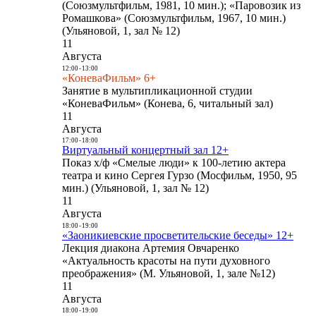
(Союзмультфильм, 1981, 10 мин.); «Паровозик из
Ромашкова» (Союзмультфильм, 1967, 10 мин.)
(Ульяновой, 1, зал № 12)
11
Августа
12:00
-
13:00
«КоневаФильм» 6+
Занятие в мультипликационной студии
«КоневаФильм» (Конева, 6, читальный зал)
11
Августа
17:00
-
18:00
Виртуальный концертный зал 12+
Показ х/ф «Смелые люди» к 100-летию актера
театра и кино Сергея Гурзо (Мосфильм, 1950, 95
мин.) (Ульяновой, 1, зал № 12)
11
Августа
18:00
-
19:00
«Заоникиевские просветительские беседы» 12+
Лекция диакона Артемия Овчаренко
«Актуальность красоты на пути духовного
преображения» (М. Ульяновой, 1, зале №12)
11
Августа
18:00
-
19:00