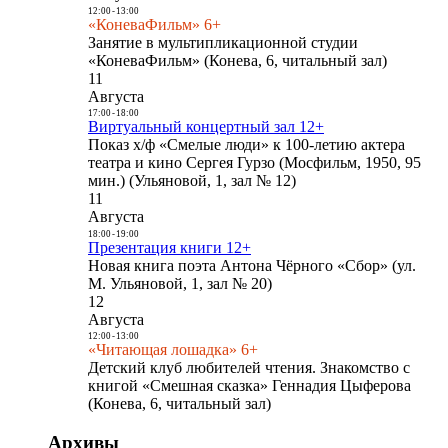
12:00
-
13:00
«КоневаФильм» 6+
Занятие в мультипликационной студии
«КоневаФильм» (Конева, 6, читальный зал)
11
Августа
17:00
-
18:00
Виртуальный концертный зал 12+
Показ х/ф «Смелые люди» к 100-летию актера
театра и кино Сергея Гурзо (Мосфильм, 1950, 95
мин.) (Ульяновой, 1, зал № 12)
11
Августа
18:00
-
19:00
Презентация книги 12+
Новая книга поэта Антона Чёрного «Сбор» (ул.
М. Ульяновой, 1, зал № 20)
12
Августа
12:00
-
13:00
«Читающая лошадка» 6+
Детский клуб любителей чтения. Знакомство с
книгой «Смешная сказка» Геннадия Цыферова
(Конева, 6, читальный зал)
Архивы