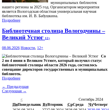
муниципальных библиотек
нашего региона за 2025 год. Организатором мероприятия
является Вологодская областная универсальная научная
библиотека им. И. В. Бабушкина.
Подробнее
Библиотечная столица Вологодчины –
Великий Устюг
12+
08.06.2026
Новости
,
12+
Со
2 по 4 июня в Великом Устюге, который получил статус
библиотечной столицы области 2026 года, состоялось
совещание директоров государственных и муниципальных
библиотек.
Подробнее
← Предыдущая
Следующая →
<
Сентябрь 2024
Пн
Понедельник
Вт
Вторник
Ср
Среда
Чт
Четверг
26
26.08.2024
27
27.08.2024
28
28.08.2024
29
29.08.2024