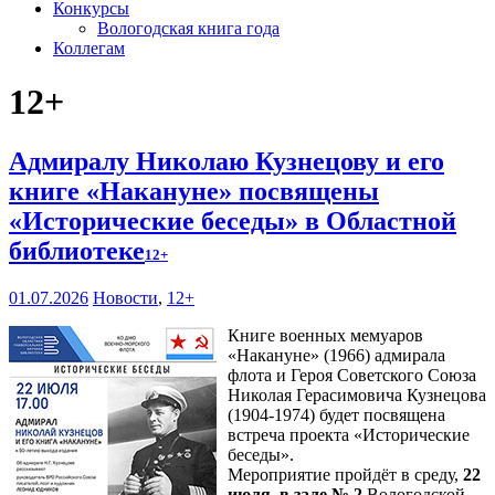
Конкурсы
Вологодская книга года
Коллегам
12+
Адмиралу Николаю Кузнецову и его
книге «Накануне» посвящены
«Исторические беседы» в Областной
библиотеке
12+
01.07.2026
Новости
,
12+
Книге военных мемуаров
«Накануне» (1966) адмирала
флота и Героя Советского Союза
Николая Герасимовича Кузнецова
(1904-1974) будет посвящена
встреча проекта «Исторические
беседы».
Мероприятие пройдёт в среду,
22
июля, в зале № 2
Вологодской