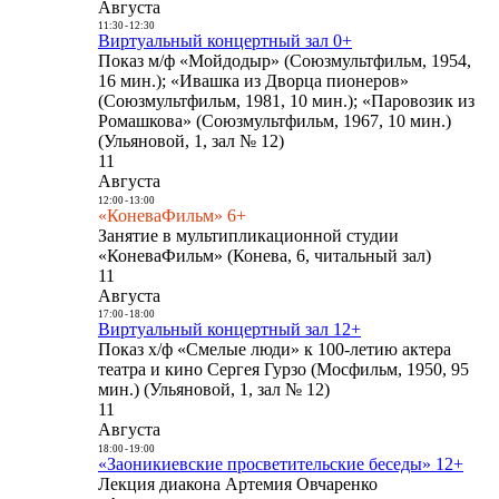
Августа
11:30
-
12:30
Виртуальный концертный зал 0+
Показ м/ф «Мойдодыр» (Союзмультфильм, 1954,
16 мин.); «Ивашка из Дворца пионеров»
(Союзмультфильм, 1981, 10 мин.); «Паровозик из
Ромашкова» (Союзмультфильм, 1967, 10 мин.)
(Ульяновой, 1, зал № 12)
11
Августа
12:00
-
13:00
«КоневаФильм» 6+
Занятие в мультипликационной студии
«КоневаФильм» (Конева, 6, читальный зал)
11
Августа
17:00
-
18:00
Виртуальный концертный зал 12+
Показ х/ф «Смелые люди» к 100-летию актера
театра и кино Сергея Гурзо (Мосфильм, 1950, 95
мин.) (Ульяновой, 1, зал № 12)
11
Августа
18:00
-
19:00
«Заоникиевские просветительские беседы» 12+
Лекция диакона Артемия Овчаренко