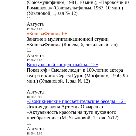
(Союзмультфильм, 1981, 10 мин.); «Паровозик из
Ромашкова» (Союзмультфильм, 1967, 10 мин.)
(Ульяновой, 1, зал № 12)
11
Августа
12:00
-
13:00
«КоневаФильм» 6+
Занятие в мультипликационной студии
«КоневаФильм» (Конева, 6, читальный зал)
11
Августа
17:00
-
18:00
Виртуальный концертный зал 12+
Показ х/ф «Смелые люди» к 100-летию актера
театра и кино Сергея Гурзо (Мосфильм, 1950, 95
мин.) (Ульяновой, 1, зал № 12)
11
Августа
18:00
-
19:00
«Заоникиевские просветительские беседы» 12+
Лекция диакона Артемия Овчаренко
«Актуальность красоты на пути духовного
преображения» (М. Ульяновой, 1, зале №12)
11
Августа
18:00
-
19:00