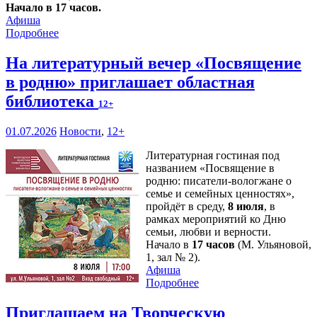
Начало в 17 часов.
Афиша
Подробнее
На литературный вечер «Посвящение
в родню» приглашает областная
библиотека
12+
01.07.2026
Новости
,
12+
Литературная гостиная под
названием «Посвящение в
родню: писатели-вологжане о
семье и семейных ценностях»,
пройдёт в среду,
8 июля
, в
рамках мероприятий ко Дню
семьи, любви и верности.
Начало в
17 часов
(М. Ульяновой,
1, зал № 2).
Афиша
Подробнее
Приглашаем на Творческую